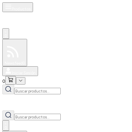
Productos
0
Especiales
Newsfeed
0
Iniciar Sesión
0
0