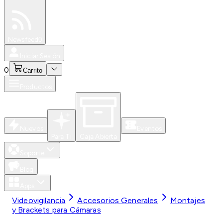
Especiales
Newsfeed
0
Iniciar Sesión
0
Carrito
Productos
Nuevos
Eventos
Para Ti
Caja Abierta
Soporte
Blog
Apps
Videovigilancia
Accesorios Generales
Montajes
y Brackets para Cámaras