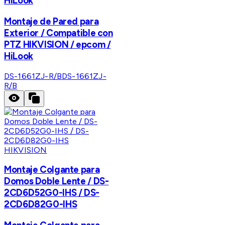
HiLook
Montaje de Pared para
Exterior / Compatible con
PTZ HIKVISION / epcom /
HiLook
DS-1661ZJ-R/B
DS-1661ZJ-
R/B
HIKVISION
Montaje Colgante para
Domos Doble Lente / DS-
2CD6D52G0-IHS / DS-
2CD6D82G0-IHS