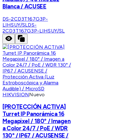
Blanca / ACUSEE
DS-2CD3T167G3P-
LIHSUY/SL
DS-
2CD3T167G3P-LIHSUY/SL
HIKVISION
Nuevo
[PROTECCIÓN ACTIVA]
Turret IP Panorámica 16
Megapixel / 180° / Imagen
a Color 24/7 / PoE / WDR
130° / IP67 / ACUSENSE /