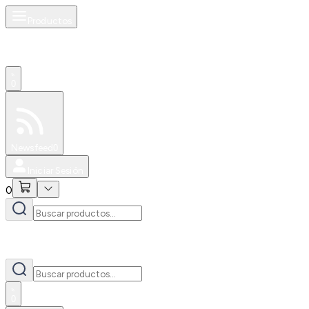
Productos
0
Especiales
Newsfeed
0
Iniciar Sesión
0
0