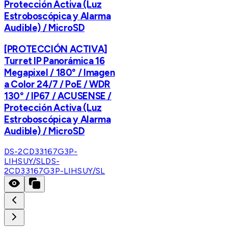
Protección Activa (Luz
Estroboscópica y Alarma
Audible) / MicroSD
[PROTECCIÓN ACTIVA]
Turret IP Panorámica 16
Megapixel / 180° / Imagen
a Color 24/7 / PoE / WDR
130° / IP67 / ACUSENSE /
Protección Activa (Luz
Estroboscópica y Alarma
Audible) / MicroSD
DS-2CD33167G3P-
LIHSUY/SL
DS-
2CD33167G3P-LIHSUY/SL