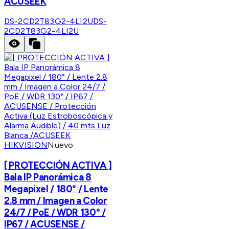
ACUSEEK
DS-2CD2T83G2-4LI2U
DS-
2CD2T83G2-4LI2U
HIKVISION
Nuevo
[ PROTECCIÓN ACTIVA ]
Bala IP Panorámica 8
Megapixel / 180° / Lente
2.8 mm / Imagen a Color
24/7 / PoE / WDR 130° /
IP67 / ACUSENSE /