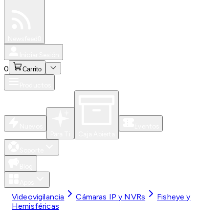
Especiales
Newsfeed
0
Iniciar Sesión
0
Carrito
Productos
Nuevos
Eventos
Para Ti
Caja Abierta
Soporte
Blog
Apps
Videovigilancia
Cámaras IP y NVRs
Fisheye y
Hemisféricas