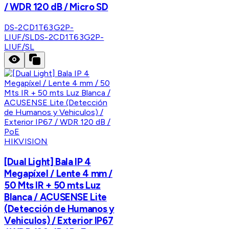
/ WDR 120 dB / Micro SD
DS-2CD1T63G2P-
LIUF/SL
DS-2CD1T63G2P-
LIUF/SL
HIKVISION
[Dual Light] Bala IP 4
Megapíxel / Lente 4 mm /
50 Mts IR + 50 mts Luz
Blanca / ACUSENSE Lite
(Detección de Humanos y
Vehiculos) / Exterior IP67