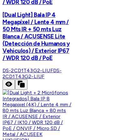
/ WDR 120 dB / PoE
[Dual Light] Bala IP 4
Megapíxel / Lente 4 mm /
50 Mts IR + 50 mts Luz
Blanca / ACUSENSE Lite
(Detección de Humanos y
Vehiculos) / Exterior IP67
/ WDR 120 dB / PoE
DS-2CD1T43G2-LIUF
DS-
2CD1T43G2-LIUF