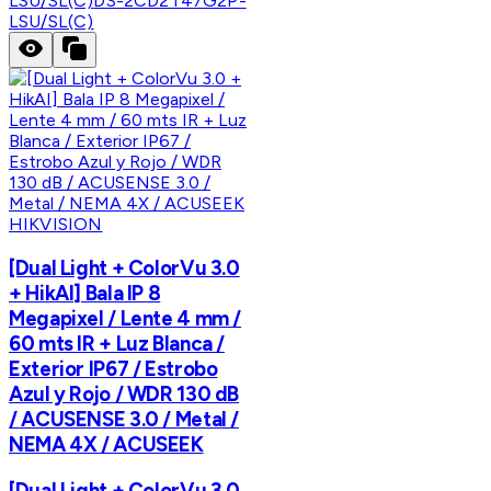
LSU/SL(C)
DS-2CD2T47G2P-
LSU/SL(C)
HIKVISION
[Dual Light + ColorVu 3.0
+ HikAI] Bala IP 8
Megapixel / Lente 4 mm /
60 mts IR + Luz Blanca /
Exterior IP67 / Estrobo
Azul y Rojo / WDR 130 dB
/ ACUSENSE 3.0 / Metal /
NEMA 4X / ACUSEEK
[Dual Light + ColorVu 3.0