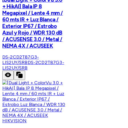
+ HikAI] Bala IP 8
Megapixel / Lente 4 mm /
60 mts IR + Luz Blanca /
Exterior IP67 / Estrobo
Azul y Rojo / WDR 130 dB
/ ACUSENSE 3.0 / Metal /
NEMA 4X / ACUSEEK
DS-2CD2T87G3-
LIS2UY/SRB
DS-2CD2T87G3-
LIS2UY/SRB
HIKVISION