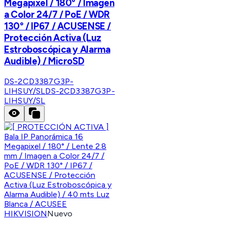
Megapixel / 180° / Imagen
a Color 24/7 / PoE / WDR
130° / IP67 / ACUSENSE /
Protección Activa (Luz
Estroboscópica y Alarma
Audible) / MicroSD
DS-2CD3387G3P-
LIHSUY/SL
DS-2CD3387G3P-
LIHSUY/SL
HIKVISION
Nuevo