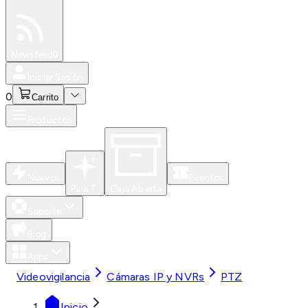
Especiales
Newsfeed
0
Iniciar Sesión
0
Carrito
Productos
Nuevos
Eventos
Para Ti
Caja Abierta
Soporte
Blog
Apps
Videovigilancia
Cámaras IP y NVRs
PTZ
Inicio