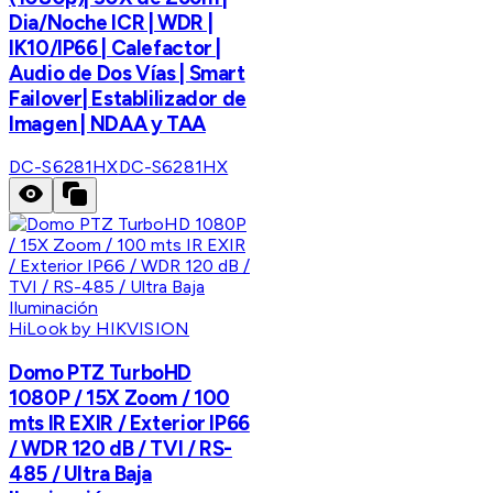
Dia/Noche ICR | WDR |
IK10/IP66 | Calefactor |
Audio de Dos Vías | Smart
Failover| Establilizador de
Imagen | NDAA y TAA
DC-S6281HX
DC-S6281HX
HiLook by HIKVISION
Domo PTZ TurboHD
1080P / 15X Zoom / 100
mts IR EXIR / Exterior IP66
/ WDR 120 dB / TVI / RS-
485 / Ultra Baja