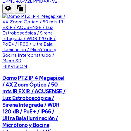
EPMD4X-V2
EPMD4X-V2
HIKVISION
Domo PTZ IP 4 Megapixel
/ 4X Zoom Óptico / 50
mts IR EXIR / ACUSENSE /
Luz Estroboscópica /
Sirena Integrada / WDR
120 dB / PoE+ / IP66 /
Ultra Baja Iluminación /
Micrófono y Bocina