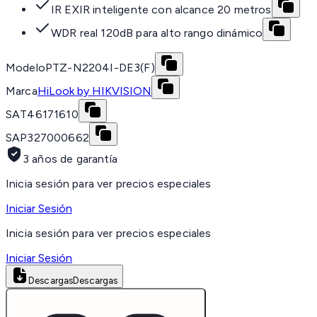
IR EXIR inteligente con alcance 20 metros
WDR real 120dB para alto rango dinámico
Modelo
PTZ-N2204I-DE3(F)
Marca
HiLook by HIKVISION
SAT
46171610
SAP
327000662
3 años de garantía
Inicia sesión para ver precios especiales
Iniciar Sesión
Inicia sesión para ver precios especiales
Iniciar Sesión
Descargas
Descargas