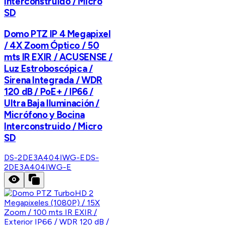
Interconstruido / Micro
SD
Domo PTZ IP 4 Megapixel
/ 4X Zoom Óptico / 50
mts IR EXIR / ACUSENSE /
Luz Estroboscópica /
Sirena Integrada / WDR
120 dB / PoE+ / IP66 /
Ultra Baja Iluminación /
Micrófono y Bocina
Interconstruido / Micro
SD
DS-2DE3A404IWG-E
DS-
2DE3A404IWG-E