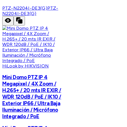
PTZ-N2204I-DE3(G)
PTZ-
N2204I-DE3(G)
HiLook by HIKVISION
Mini Domo PTZ IP 4
Megapixel / 4X Zoom /
H.265+ / 20 mts IR EXIR /
WDR 120dB / PoE / IK10 /
Exterior IP66 / Ultra Baja
Iluminación / Micrófono
Integrado / PoE