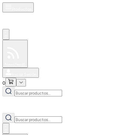
Productos
0
Especiales
Newsfeed
0
Iniciar Sesión
0
0