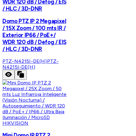
WDR 120 dB / Defog / EIS
/ HLC / 3D-DNR
Domo PTZ IP 2 Megapixel
/ 15X Zoom / 100 mts IR /
Exterior IP66 / PoE+/
WDR 120 dB / Defog / EIS
/ HLC / 3D-DNR
PTZ-N4215I-DE(H)
PTZ-
N4215I-DE(H)
HIKVISION
Mini Domo IP PTZ 2