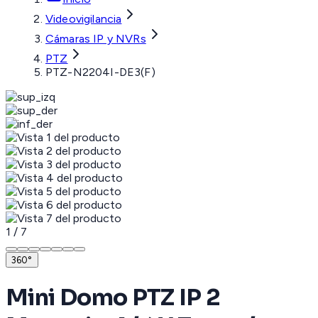
Videovigilancia
Cámaras IP y NVRs
PTZ
PTZ-N2204I-DE3(F)
1
/
7
360°
Mini Domo PTZ IP 2