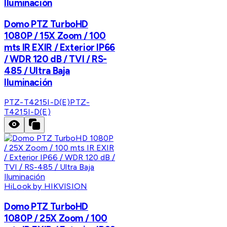
Iluminación
Domo PTZ TurboHD
1080P / 15X Zoom / 100
mts IR EXIR / Exterior IP66
/ WDR 120 dB / TVI / RS-
485 / Ultra Baja
Iluminación
PTZ-T4215I-D(E)
PTZ-
T4215I-D(E)
HiLook by HIKVISION
Domo PTZ TurboHD
1080P / 25X Zoom / 100