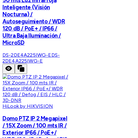
50 mts Luz Infrarroja
Inteligente (Visión
Nocturna) /
Autoseguimiento / WDR
120 dB / PoE+ / IP66 /
Ultra Baja Iluminación /
MicroSD
DS-2DE4A225IWG-E
DS-
2DE4A225IWG-E
HiLook by HIKVISION
Domo PTZ IP 2 Megapixel
/ 15X Zoom / 100 mts IR /
Exterior IP66 / PoE+/