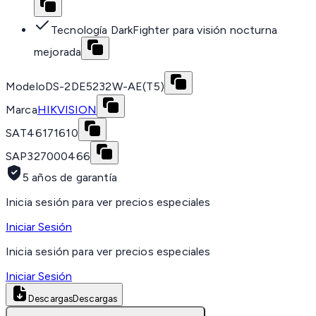
Tecnología DarkFighter para visión nocturna
mejorada
Modelo
DS-2DE5232W-AE(T5)
Marca
HIKVISION
SAT
46171610
SAP
327000466
5 años de garantía
Inicia sesión para ver precios especiales
Iniciar Sesión
Inicia sesión para ver precios especiales
Iniciar Sesión
Descargas
Descargas