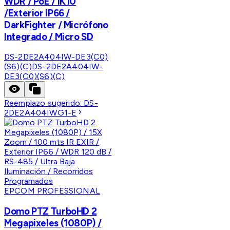
WDR / PoE / IK10
/Exterior IP66 /
DarkFighter / Micrófono
Integrado / Micro SD
DS-2DE2A404IW-DE3(C0)
(S6)(C)
DS-2DE2A404IW-
DE3(C0)(S6)(C)
Reemplazo sugerido:
DS-
2DE2A404IWG1-E
EPCOM PROFESSIONAL
Domo PTZ TurboHD 2
Megapixeles (1080P) /