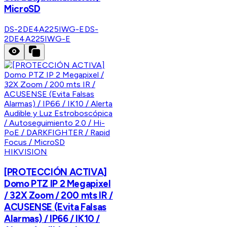
MicroSD
DS-2DE4A225IWG-E
DS-
2DE4A225IWG-E
HIKVISION
[PROTECCIÓN ACTIVA]
Domo PTZ IP 2 Megapixel
/ 32X Zoom / 200 mts IR /
ACUSENSE (Evita Falsas
Alarmas) / IP66 / IK10 /