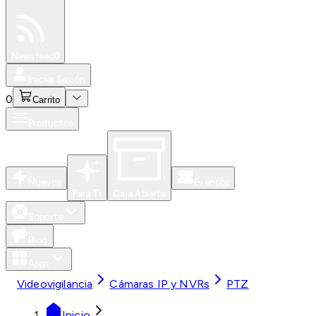
Especiales
Newsfeed
0
Iniciar Sesión
0
Carrito
Productos
Nuevos
Eventos
Para Ti
Caja Abierta
Soporte
Blog
Apps
Videovigilancia
Cámaras IP y NVRs
PTZ
Inicio