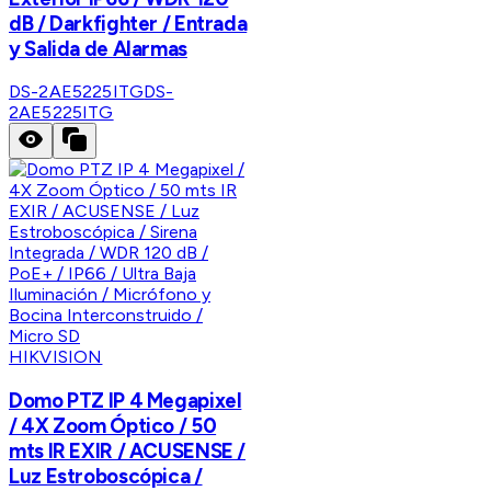
dB / Darkfighter / Entrada
y Salida de Alarmas
DS-2AE5225ITG
DS-
2AE5225ITG
HIKVISION
Domo PTZ IP 4 Megapixel
/ 4X Zoom Óptico / 50
mts IR EXIR / ACUSENSE /
Luz Estroboscópica /