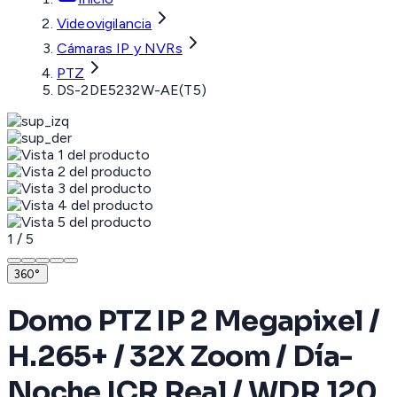
Videovigilancia
Cámaras IP y NVRs
PTZ
DS-2DE5232W-AE(T5)
1
/
5
360°
Domo PTZ IP 2 Megapixel /
H.265+ / 32X Zoom / Día-
Noche ICR Real / WDR 120