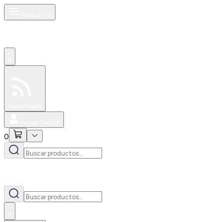
Productos
0
Especiales
Newsfeed
0
Iniciar Sesión
0
0