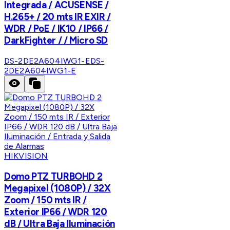
Integrada / ACUSENSE /
H.265+ / 20 mts IR EXIR /
WDR / PoE / IK10 / IP66 /
DarkFighter / / Micro SD
DS-2DE2A604IWG1-E
DS-
2DE2A604IWG1-E
HIKVISION
Domo PTZ TURBOHD 2
Megapixel (1080P) / 32X
Zoom / 150 mts IR /
Exterior IP66 / WDR 120
dB / Ultra Baja Iluminación