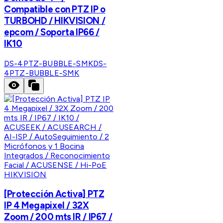
Compatible con PTZ IP o
TURBOHD / HIKVISION /
epcom / Soporta IP66 /
IK10
DS-4PTZ-BUBBLE-SMK
DS-
4PTZ-BUBBLE-SMK
HIKVISION
[Protección Activa] PTZ
IP 4 Megapixel / 32X
Zoom / 200 mts IR / IP67 /