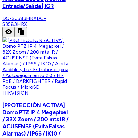
Entrada/Salida | ICR
DC-S3583HRX
DC-
S3583HRX
HIKVISION
[PROTECCIÓN ACTIVA]
Domo PTZ IP 4 Megapixel
/ 32X Zoom / 200 mts IR /
ACUSENSE (Evita Falsas
Alarmas) / IP66 / IK10 /