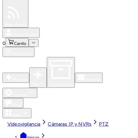
Especiales
Newsfeed
0
Iniciar Sesión
0
Carrito
Productos
Nuevos
Eventos
Para Ti
Caja Abierta
Soporte
Blog
Apps
Videovigilancia
Cámaras IP y NVRs
PTZ
Inicio