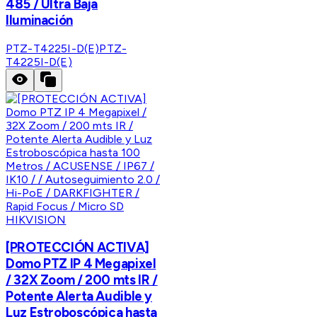
485 / Ultra Baja
Iluminación
PTZ-T4225I-D(E)
PTZ-
T4225I-D(E)
HIKVISION
[PROTECCIÓN ACTIVA]
Domo PTZ IP 4 Megapixel
/ 32X Zoom / 200 mts IR /
Potente Alerta Audible y
Luz Estroboscópica hasta