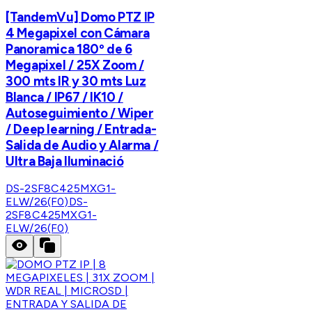
[TandemVu] Domo PTZ IP
4 Megapixel con Cámara
Panoramica 180º de 6
Megapixel / 25X Zoom /
300 mts IR y 30 mts Luz
Blanca / IP67 / IK10 /
Autoseguimiento / Wiper
/ Deep learning / Entrada-
Salida de Audio y Alarma /
Ultra Baja Iluminació
DS-2SF8C425MXG1-
ELW/26(F0)
DS-
2SF8C425MXG1-
ELW/26(F0)