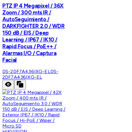
PTZ IP 4 Megapixel / 36X
Zoom / 300 mts IR /
AutoSeguimiento /
DARKFIGHTER 2.0 / WDR
150 dB / EIS / Deep
Learning / IP67 / IK10 /
Rapid Focus / PoE++ /
Alarmas I/O / Captura
Facial
DS-2DF7A436IXG-EL
DS-
2DF7A436IXG-EL
HIKVISION