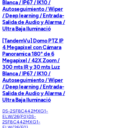
Blanca / IP67 / IK10 /
Autoseguimiento / Wiper
/ Deep learning / Entrada-
Salida de Audio y Alarma /
Ultra Baja Iluminació
[TandemVu] Domo PTZ IP
4 Megapixel con Cámara
Panoramica 180° de 6
Megapixel / 42X Zoom /
300 mts IR y 30 mts Luz
Blanca / IP67 / IK10 /
Autoseguimiento / Wiper
/ Deep learning / Entrada-
Salida de Audio y Alarma /
Ultra Baja Iluminació
DS-2SF8C442MXG1-
ELW/26(F0)
DS-
2SF8C442MXG1-
ELW/26(F0)