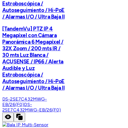
Estroboscópica /
Autoseguimiento / Hi-PoE
/ Alarmas I/O / Ultra Baja Il
[TandemVu] PTZ IP 4
Megapíxel con Cámara
Panorámica 6 Megapíxel /
32X Zoom / 200 mts IR /
30 mts Luz Blanca /
ACUSENSE / IP66 / Alerta
Audible y Luz
Estroboscópica /
Autoseguimiento / Hi-PoE
/ Alarmas I/O / Ultra Baja Il
DS-2SE7C432MWG-
EB/26(F0)
DS-
2SE7C432MWG-EB/26(F0)