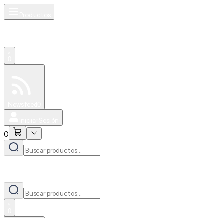
Productos
0
Especiales
Newsfeed
0
Iniciar Sesión
0
0