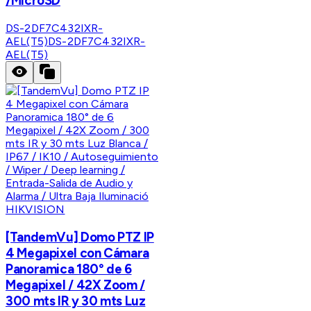
/MicroSD
DS-2DF7C432IXR-
AEL(T5)
DS-2DF7C432IXR-
AEL(T5)
HIKVISION
[TandemVu] Domo PTZ IP
4 Megapixel con Cámara
Panoramica 180° de 6
Megapixel / 42X Zoom /
300 mts IR y 30 mts Luz