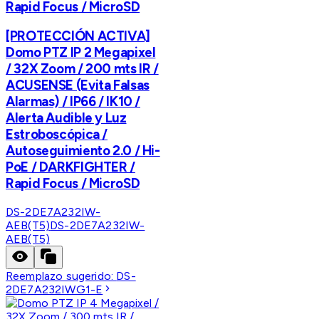
Rapid Focus / MicroSD
[PROTECCIÓN ACTIVA]
Domo PTZ IP 2 Megapixel
/ 32X Zoom / 200 mts IR /
ACUSENSE (Evita Falsas
Alarmas) / IP66 / IK10 /
Alerta Audible y Luz
Estroboscópica /
Autoseguimiento 2.0 / Hi-
PoE / DARKFIGHTER /
Rapid Focus / MicroSD
DS-2DE7A232IW-
AEB(T5)
DS-2DE7A232IW-
AEB(T5)
Reemplazo sugerido:
DS-
2DE7A232IWG1-E