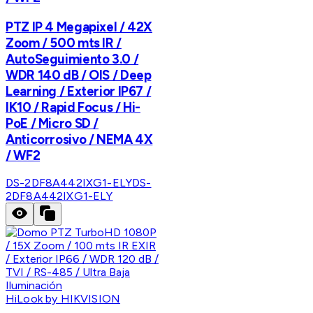
PTZ IP 4 Megapixel / 42X
Zoom / 500 mts IR /
AutoSeguimiento 3.0 /
WDR 140 dB / OIS / Deep
Learning / Exterior IP67 /
IK10 / Rapid Focus / Hi-
PoE / Micro SD /
Anticorrosivo / NEMA 4X
/ WF2
DS-2DF8A442IXG1-ELY
DS-
2DF8A442IXG1-ELY
HiLook by HIKVISION