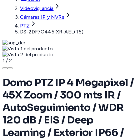
Videovigilancia
Cámaras IP y NVRs
PTZ
DS-2DF7C445IXR-AEL(T5)
1
/
2
Domo PTZ IP 4 Megapixel /
45X Zoom / 300 mts IR /
AutoSeguimiento / WDR
120 dB / EIS / Deep
Learning / Exterior IP66 /