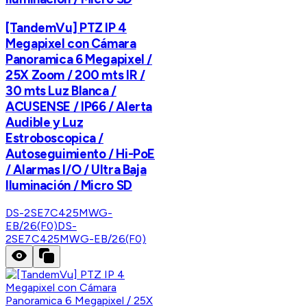
[TandemVu] PTZ IP 4
Megapixel con Cámara
Panoramica 6 Megapixel /
25X Zoom / 200 mts IR /
30 mts Luz Blanca /
ACUSENSE / IP66 / Alerta
Audible y Luz
Estroboscopica /
Autoseguimiento / Hi-PoE
/ Alarmas I/O / Ultra Baja
Iluminación / Micro SD
DS-2SE7C425MWG-
EB/26(F0)
DS-
2SE7C425MWG-EB/26(F0)