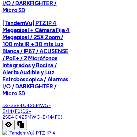
I/O / DARKFIGHTER /
Micro SD
[TandemVu] PTZ IP 4
Megapixel + Cámara Fija 4
Megapixel / 25X Zoom /
100 mts IR + 30 mts Luz
Blanca / IP67 / ACUSENSE
/ PoE+ / 2 Micrófonos
Integrados y Bocina /
Alerta Audible y Luz
Estroboscopica / Alarmas
I/O / DARKFIGHTER /
Micro SD
DS-2SE4C425MWG-
E/14(F0)
DS-
2SE4C425MWG-E/14(F0)