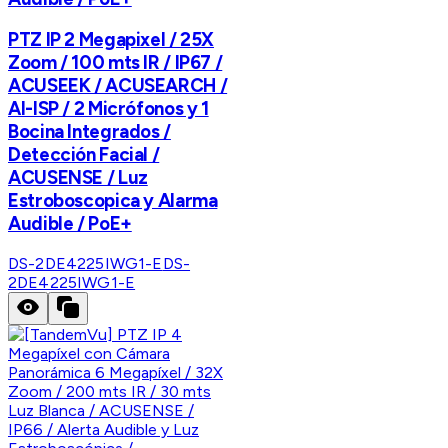
PTZ IP 2 Megapixel / 25X
Zoom / 100 mts IR / IP67 /
ACUSEEK / ACUSEARCH /
AI-ISP / 2 Micrófonos y 1
Bocina Integrados /
Detección Facial /
ACUSENSE / Luz
Estroboscopica y Alarma
Audible / PoE+
DS-2DE4225IWG1-E
DS-
2DE4225IWG1-E