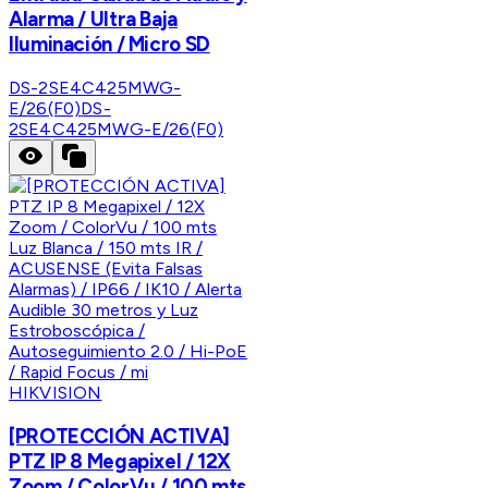
Alarma / Ultra Baja
Iluminación / Micro SD
DS-2SE4C425MWG-
E/26(F0)
DS-
2SE4C425MWG-E/26(F0)
HIKVISION
[PROTECCIÓN ACTIVA]
PTZ IP 8 Megapixel / 12X
Zoom / ColorVu / 100 mts