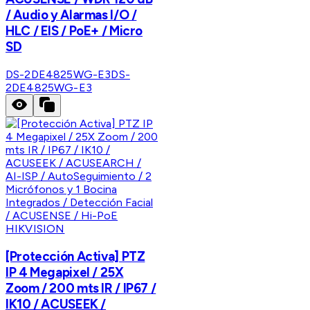
/ Audio y Alarmas I/O /
HLC / EIS / PoE+ / Micro
SD
DS-2DE4825WG-E3
DS-
2DE4825WG-E3
HIKVISION
[Protección Activa] PTZ
IP 4 Megapixel / 25X
Zoom / 200 mts IR / IP67 /
IK10 / ACUSEEK /