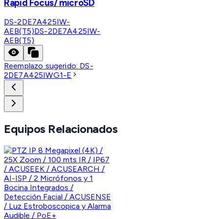
Rapid Focus/ microSD
DS-2DE7A425IW-
AEB(T5)
DS-2DE7A425IW-
AEB(T5)
Reemplazo sugerido:
DS-
2DE7A425IWG1-E
Equipos Relacionados