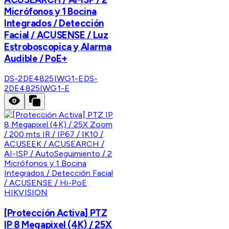
Micrófonos y 1 Bocina
Integrados / Detección
Facial / ACUSENSE / Luz
Estroboscopica y Alarma
Audible / PoE+
DS-2DE4825IWG1-E
DS-
2DE4825IWG1-E
HIKVISION
[Protección Activa] PTZ
IP 8 Megapixel (4K) / 25X