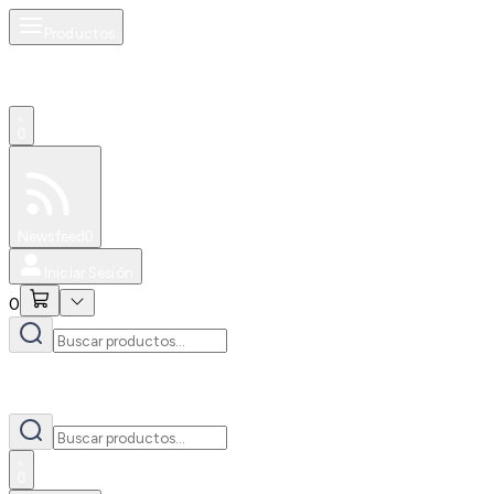
Productos
0
Especiales
Newsfeed
0
Iniciar Sesión
0
0