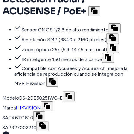
ACUSENSE / PoE+
Sensor CMOS 1/2.8 de alto rendimiento
Resolución 8MP (3840 x 2160 píxeles)
Zoom óptico 25x (5.9-147.5 mm focal)
IR inteligente 150 metros de alcance
Compatible con AcuSeek y AcuSearch: mejora la
eficiencia de reproducción cuando se integra con
NVR Hikvision.
Modelo
DS-2DE5825IWG-E
Marca
HIKVISION
SAT
46171610
SAP
327002210