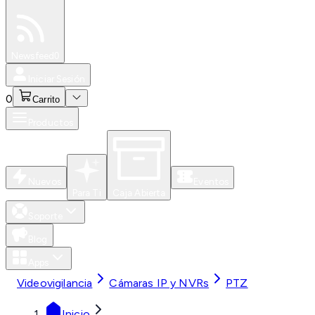
Especiales
Newsfeed
0
Iniciar Sesión
0
Carrito
Productos
Nuevos
Eventos
Para Ti
Caja Abierta
Soporte
Blog
Apps
Videovigilancia
Cámaras IP y NVRs
PTZ
Inicio