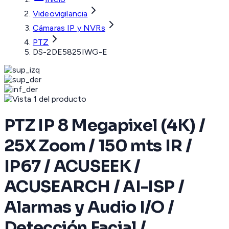
Videovigilancia
Cámaras IP y NVRs
PTZ
DS-2DE5825IWG-E
PTZ IP 8 Megapixel (4K) /
25X Zoom / 150 mts IR /
IP67 / ACUSEEK /
ACUSEARCH / AI-ISP /
Alarmas y Audio I/O /
Detección Facial /