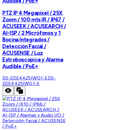
Audible / PoE+
PTZ IP 4 Megapixel / 25X
Zoom / 100 mts IR / IP67 /
ACUSEEK / ACUSEARCH /
AI-ISP / 2 Micrófonos y 1
Bocina Integrados /
Detección Facial /
ACUSENSE / Luz
Estroboscopica y Alarma
Audible / PoE+
DS-2DE4425IWG1-E
DS-
2DE4425IWG1-E