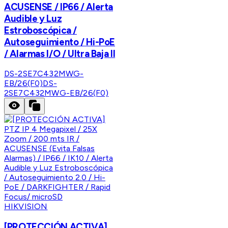
ACUSENSE / IP66 / Alerta
Audible y Luz
Estroboscópica /
Autoseguimiento / Hi-PoE
/ Alarmas I/O / Ultra Baja Il
DS-2SE7C432MWG-
EB/26(F0)
DS-
2SE7C432MWG-EB/26(F0)
HIKVISION
[PROTECCIÓN ACTIVA]