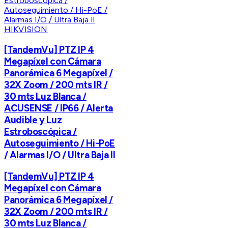
HIKVISION
[TandemVu] PTZ IP 4
Megapíxel con Cámara
Panorámica 6 Megapíxel /
32X Zoom / 200 mts IR /
30 mts Luz Blanca /
ACUSENSE / IP66 / Alerta
Audible y Luz
Estroboscópica /
Autoseguimiento / Hi-PoE
/ Alarmas I/O / Ultra Baja Il
[TandemVu] PTZ IP 4
Megapíxel con Cámara
Panorámica 6 Megapíxel /
32X Zoom / 200 mts IR /
30 mts Luz Blanca /