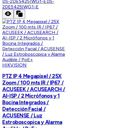
DS-2DE5425IWG1-E
DS-
2DE5425IWG1-E
HIKVISION
PTZ IP 4 Megapixel / 25X
Zoom / 100 mts IR / IP67 /
ACUSEEK / ACUSEARCH /
AI-ISP / 2 Micrófonos y 1
Bocina Integrados /
Detección Facial /
ACUSENSE / Luz
Estroboscopica y Alarma