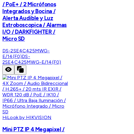
/ PoE+ / 2 Micrófonos
Integrados y Bocina /
Alerta Audible y Luz
Estroboscopica / Alarmas
I/O / DARKFIGHTER /
Micro SD
DS-2SE4C425MWG-
E/14(F0)
DS-
2SE4C425MWG-E/14(F0)
HiLook by HIKVISION
Mini PTZ IP 4 Megapixel /