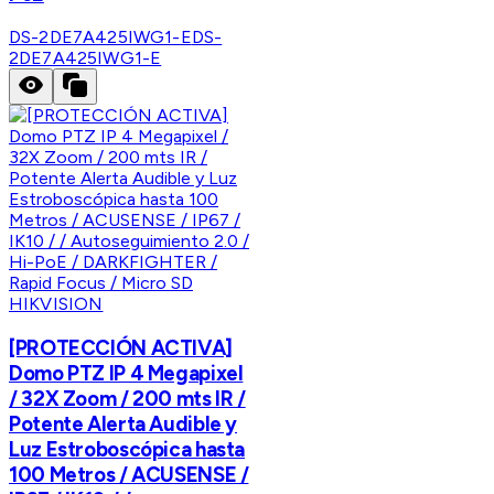
DS-2DE7A425IWG1-E
DS-
2DE7A425IWG1-E
HIKVISION
[PROTECCIÓN ACTIVA]
Domo PTZ IP 4 Megapixel
/ 32X Zoom / 200 mts IR /
Potente Alerta Audible y
Luz Estroboscópica hasta
100 Metros / ACUSENSE /