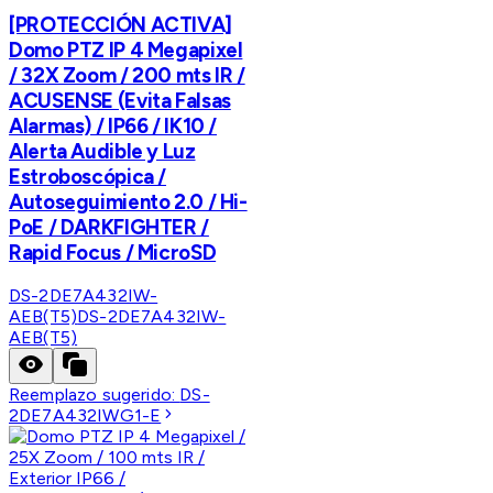
[PROTECCIÓN ACTIVA]
Domo PTZ IP 4 Megapixel
/ 32X Zoom / 200 mts IR /
ACUSENSE (Evita Falsas
Alarmas) / IP66 / IK10 /
Alerta Audible y Luz
Estroboscópica /
Autoseguimiento 2.0 / Hi-
PoE / DARKFIGHTER /
Rapid Focus / MicroSD
DS-2DE7A432IW-
AEB(T5)
DS-2DE7A432IW-
AEB(T5)
Reemplazo sugerido:
DS-
2DE7A432IWG1-E