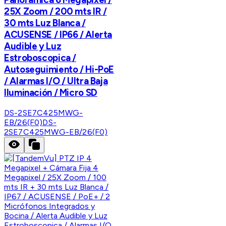
25X Zoom / 200 mts IR /
30 mts Luz Blanca /
ACUSENSE / IP66 / Alerta
Audible y Luz
Estroboscopica /
Autoseguimiento / Hi-PoE
/ Alarmas I/O / Ultra Baja
Iluminación / Micro SD
DS-2SE7C425MWG-
EB/26(F0)
DS-
2SE7C425MWG-EB/26(F0)