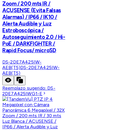
Zoom / 200 mts IR /
ACUSENSE (Evita Falsas
Alarmas) / IP66 / IK10 /
Alerta Audible y Luz
Estroboscópica /
Autoseguimiento 2.0 / Hi-
PoE / DARKFIGHTER /
Rapid Focus/ microSD
DS-2DE7A425IW-
AEB(T5)
DS-2DE7A425IW-
AEB(T5)
Reemplazo sugerido:
DS-
2DE7A425IWG1-E