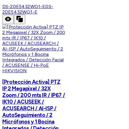
DS-2DE5432WG1-E
DS-
2DE5432WG1-E
HIKVISION
[Protección Activa] PTZ
IP 2 Megapixel / 32X
Zoom / 200 mts IR / IP67 /
IK10 / ACUSEEK /
ACUSEARCH / AI-ISP /
AutoSeguimiento / 2
Micrófonos y 1 Bocina
Integrados / Detección