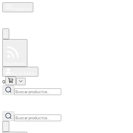
Productos
0
Especiales
Newsfeed
0
Iniciar Sesión
0
0