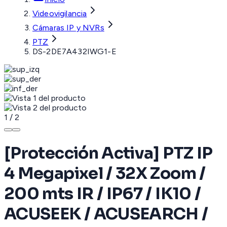
Videovigilancia
Cámaras IP y NVRs
PTZ
DS-2DE7A432IWG1-E
1
/
2
[Protección Activa] PTZ IP
4 Megapixel / 32X Zoom /
200 mts IR / IP67 / IK10 /
ACUSEEK / ACUSEARCH /