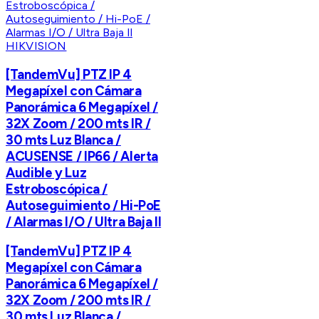
HIKVISION
[TandemVu] PTZ IP 4
Megapíxel con Cámara
Panorámica 6 Megapíxel /
32X Zoom / 200 mts IR /
30 mts Luz Blanca /
ACUSENSE / IP66 / Alerta
Audible y Luz
Estroboscópica /
Autoseguimiento / Hi-PoE
/ Alarmas I/O / Ultra Baja Il
[TandemVu] PTZ IP 4
Megapíxel con Cámara
Panorámica 6 Megapíxel /
32X Zoom / 200 mts IR /
30 mts Luz Blanca /