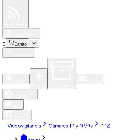
Especiales
Newsfeed
0
Iniciar Sesión
0
Carrito
Productos
Nuevos
Eventos
Para Ti
Caja Abierta
Soporte
Blog
Apps
Videovigilancia
Cámaras IP y NVRs
PTZ
Inicio