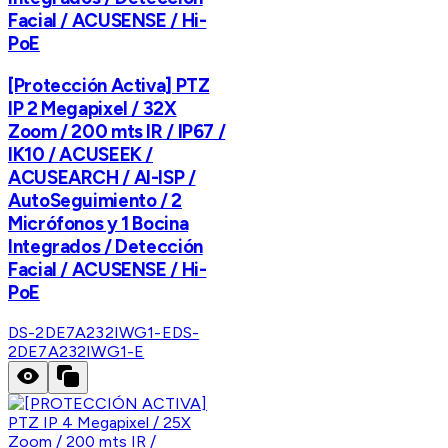
Facial / ACUSENSE / Hi-
PoE
[Protección Activa] PTZ
IP 2 Megapixel / 32X
Zoom / 200 mts IR / IP67 /
IK10 / ACUSEEK /
ACUSEARCH / AI-ISP /
AutoSeguimiento / 2
Micrófonos y 1 Bocina
Integrados / Detección
Facial / ACUSENSE / Hi-
PoE
DS-2DE7A232IWG1-E
DS-
2DE7A232IWG1-E