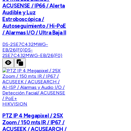
ACUSENSE / IP66 / Alerta
Audible y Luz
Estroboscópica /
Autoseguimiento / Hi-PoE
/ Alarmas I/O / Ultra Baja Il
DS-2SE7C432MWG-
EB/26(F0)
DS-
2SE7C432MWG-EB/26(F0)
HIKVISION
PTZ IP 4 Megapixel / 25X
Zoom / 150 mts IR / IP67 /
ACUSEEK / ACUSEARCH /