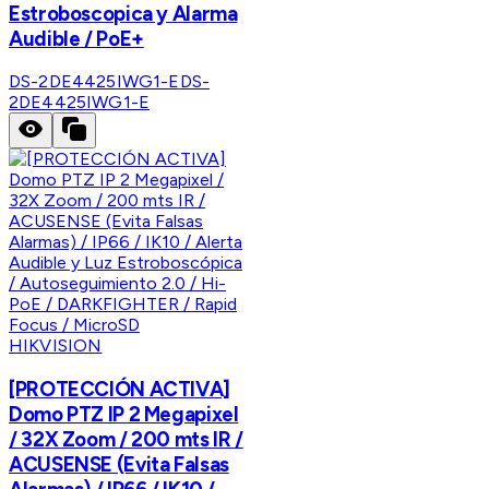
Estroboscopica y Alarma
Audible / PoE+
DS-2DE4425IWG1-E
DS-
2DE4425IWG1-E
HIKVISION
[PROTECCIÓN ACTIVA]
Domo PTZ IP 2 Megapixel
/ 32X Zoom / 200 mts IR /
ACUSENSE (Evita Falsas