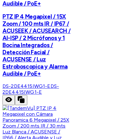
Audible / PoE+
PTZ IP 4 Megapixel / 15X
Zoom / 100 mts IR / IP67 /
ACUSEEK / ACUSEARCH /
AI-ISP / 2 Micrófonos y 1
Bocina Integrados /
Detección Facial /
ACUSENSE / Luz
Estroboscopica y Alarma
Audible / PoE+
DS-2DE4415IWG1-E
DS-
2DE4415IWG1-E