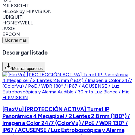
MILESIGHT
HiLook by HIKVISION
UBIQUITI
HONEYWELL
JVSG
EPCOM
Mostrar más
Descargar listado
Mostrar opciones
HIKVISION
[FlexVu] [PROTECCIÓN ACTIVA] Turret IP
Panorámica 4 Megapíxel / 2 Lentes 2.8 mm (180°) /
Imagen a Color 24/7 (ColorVu) / PoE / WDR 130° /
IP67 / ACUSENSE / Luz Estroboscópica y Alarma