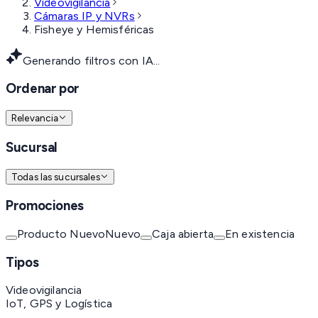
Videovigilancia
Cámaras IP y NVRs
Fisheye y Hemisféricas
Generando filtros con IA...
Ordenar por
Relevancia
Sucursal
Todas las sucursales
Promociones
Producto Nuevo
Nuevo
Caja abierta
En existencia
Tipos
Videovigilancia
IoT, GPS y Logística