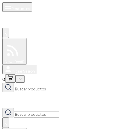
Productos
0
Especiales
Newsfeed
0
Iniciar Sesión
0
0