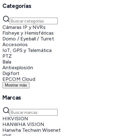
Categorías
Cámaras IP y NVRs
Fisheye y Hemisféricas
Domo / Eyeball / Turret
Accesorios
IoT, GPS y Telemática
PTZ
Bala
Antiexplosión
Digifort
EPCOM Cloud
Mostrar más
Marcas
HIKVISION
HANWHA VISION
Hanwha Techwin Wisenet
IDIS