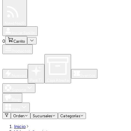
Especiales
Newsfeed
0
Iniciar Sesión
0
Carrito
Productos
Nuevos
Eventos
Para Ti
Caja Abierta
Soporte
Blog
Apps
Orden
Sucursales
Categorías
Inicio