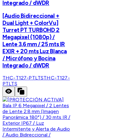
Integrado / dWDR
[Audio Bidireccional +
Dual Light + ColorVu]
Turret PT TURBOHD 2
Megapixel (1080p) /
Lente 3.6 mm / 25 mts IR
EXIR + 20 mts Luz Blanca
/ Micrófono y Bocina
Integrado / dWDR
THC-T127-PTLTS
THC-T127-
PTLTS