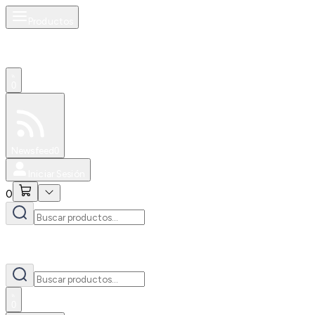
Productos
0
Especiales
Newsfeed
0
Iniciar Sesión
0
0