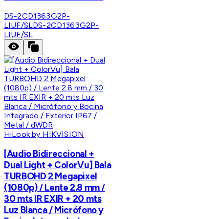
DS-2CD1363G2P-
LIUF/SL
DS-2CD1363G2P-
LIUF/SL
HiLook by HIKVISION
[Audio Bidireccional +
Dual Light + ColorVu] Bala
TURBOHD 2 Megapixel
(1080p) / Lente 2.8 mm /
30 mts IR EXIR + 20 mts
Luz Blanca / Micrófono y