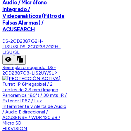
Audio / Micrófono
Integrado /
Videoanaliticos (Filtro de
Falsas Alarmas) /
ACUSEARCH
DS-2CD2387G2H-
LISU/SL
DS-2CD2387G2H-
LISU/SL
Reemplazo sugerido:
DS-
2CD2387G3-LIS2UY/SL
HIKVISION