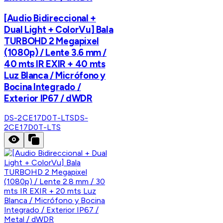
[Audio Bidireccional +
Dual Light + ColorVu] Bala
TURBOHD 2 Megapixel
(1080p) / Lente 3.6 mm /
40 mts IR EXIR + 40 mts
Luz Blanca / Micrófono y
Bocina Integrado /
Exterior IP67 / dWDR
DS-2CE17D0T-LTS
DS-
2CE17D0T-LTS