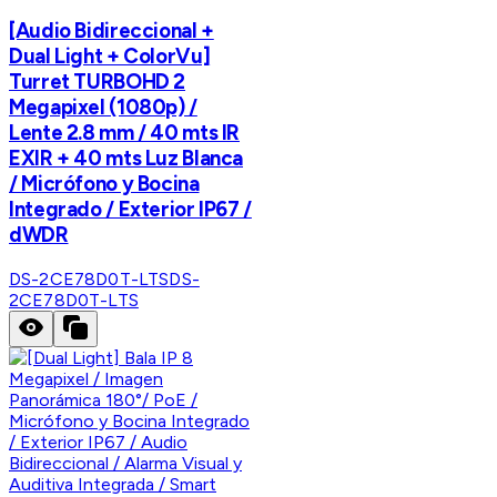
[Audio Bidireccional +
Dual Light + ColorVu]
Turret TURBOHD 2
Megapixel (1080p) /
Lente 2.8 mm / 40 mts IR
EXIR + 40 mts Luz Blanca
/ Micrófono y Bocina
Integrado / Exterior IP67 /
dWDR
DS-2CE78D0T-LTS
DS-
2CE78D0T-LTS