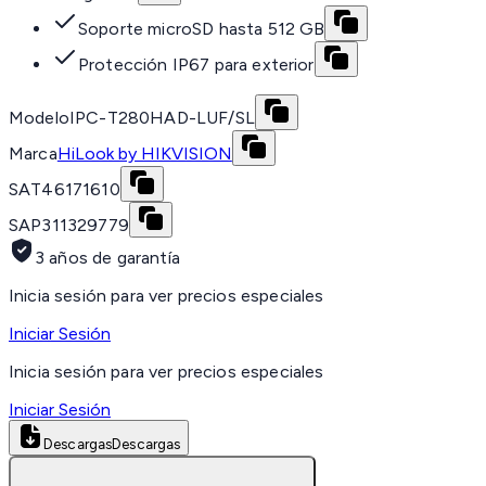
Soporte microSD hasta 512 GB
Protección IP67 para exterior
Modelo
IPC-T280HAD-LUF/SL
Marca
HiLook by HIKVISION
SAT
46171610
SAP
311329779
3 años de garantía
Inicia sesión para ver precios especiales
Iniciar Sesión
Inicia sesión para ver precios especiales
Iniciar Sesión
Descargas
Descargas