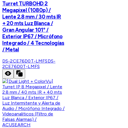
Turret TURBOHD 2
Megapixel (1080p) /
Lente 2.8 mm / 30 mts IR
+ 20 mts Luz Blanca /
Gran Angular 101° /
Exterior IP67 / Micrófono
Integrado / 4 Tecnologías
/ Metal
DS-2CE76D0T-LMFS
DS-
2CE76D0T-LMFS