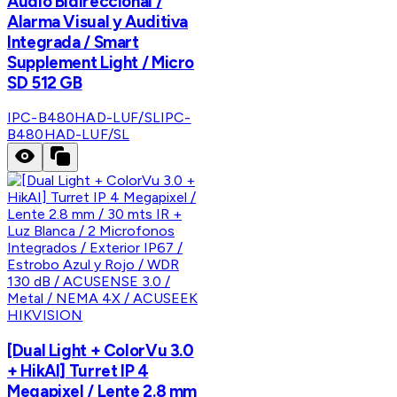
Audio Bidireccional /
Alarma Visual y Auditiva
Integrada / Smart
Supplement Light / Micro
SD 512 GB
IPC-B480HAD-LUF/SL
IPC-
B480HAD-LUF/SL
HIKVISION
[Dual Light + ColorVu 3.0
+ HikAI] Turret IP 4
Megapixel / Lente 2.8 mm