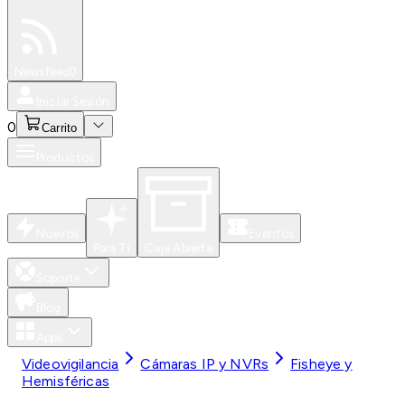
Especiales
Newsfeed
0
Iniciar Sesión
0
Carrito
Productos
Nuevos
Eventos
Para Ti
Caja Abierta
Soporte
Blog
Apps
Videovigilancia
Cámaras IP y NVRs
Fisheye y
Hemisféricas