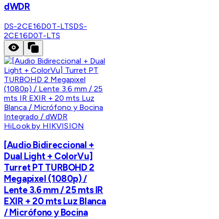
dWDR
DS-2CE16D0T-LTS
DS-
2CE16D0T-LTS
HiLook by HIKVISION
[Audio Bidireccional +
Dual Light + ColorVu]
Turret PT TURBOHD 2
Megapixel (1080p) /
Lente 3.6 mm / 25 mts IR
EXIR + 20 mts Luz Blanca
/ Micrófono y Bocina