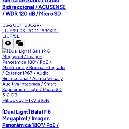
Alerta de Audio / Audio
Bidireccional / ACUSENSE
/ WDR 120 dB / Micro SD
DS-2CD1T63G2P-
LIUF/SL
DS-2CD1T63G2P-
LIUF/SL
HiLook by HIKVISION
[Dual Light] Bala IP 6
Megapixel / Imagen
Panorámica 180°/ PoE /