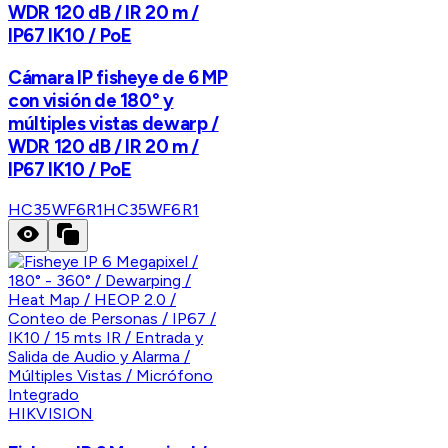
WDR 120 dB / IR 20 m /
IP67 IK10 / PoE
Cámara IP fisheye de 6 MP
con visión de 180° y
múltiples vistas dewarp /
WDR 120 dB / IR 20 m /
IP67 IK10 / PoE
HC35WF6R1
HC35WF6R1
HIKVISION