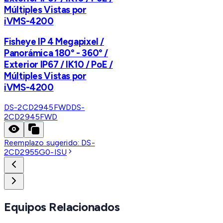
Múltiples Vistas por
iVMS-4200
Fisheye IP 4 Megapixel /
Panorámica 180° - 360° /
Exterior IP67 / IK10 / PoE /
Múltiples Vistas por
iVMS-4200
DS-2CD2945FWD
DS-
2CD2945FWD
Reemplazo sugerido:
DS-
2CD2955G0-ISU
Equipos Relacionados