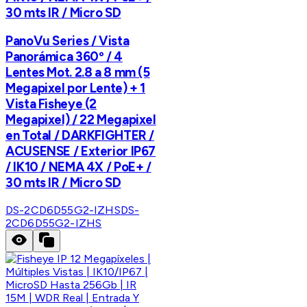
30 mts IR / Micro SD
PanoVu Series / Vista
Panorámica 360º / 4
Lentes Mot. 2.8 a 8 mm (5
Megapixel por Lente) + 1
Vista Fisheye (2
Megapixel) / 22 Megapixel
en Total / DARKFIGHTER /
ACUSENSE / Exterior IP67
/ IK10 / NEMA 4X / PoE+ /
30 mts IR / Micro SD
DS-2CD6D55G2-IZHS
DS-
2CD6D55G2-IZHS