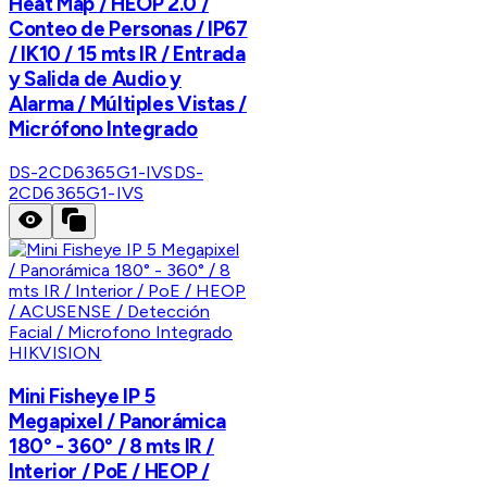
Heat Map / HEOP 2.0 /
Conteo de Personas / IP67
/ IK10 / 15 mts IR / Entrada
y Salida de Audio y
Alarma / Múltiples Vistas /
Micrófono Integrado
DS-2CD6365G1-IVS
DS-
2CD6365G1-IVS
HIKVISION
Mini Fisheye IP 5
Megapixel / Panorámica
180° - 360° / 8 mts IR /
Interior / PoE / HEOP /