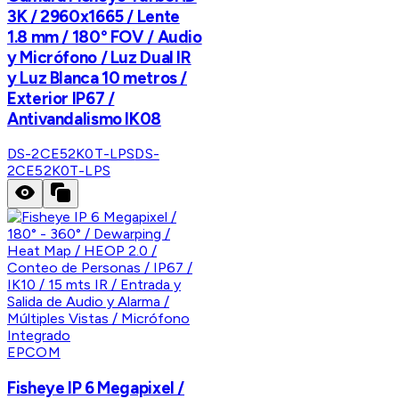
3K / 2960x1665 / Lente
1.8 mm / 180° FOV / Audio
y Micrófono / Luz Dual IR
y Luz Blanca 10 metros /
Exterior IP67 /
Antivandalismo IK08
DS-2CE52K0T-LPS
DS-
2CE52K0T-LPS
EPCOM
Fisheye IP 6 Megapixel /