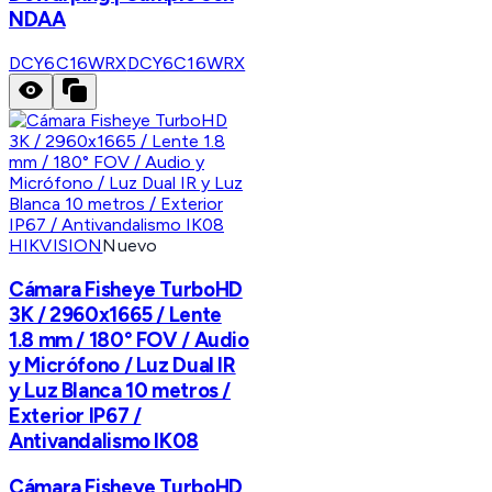
NDAA
DCY6C16WRX
DCY6C16WRX
HIKVISION
Nuevo
Cámara Fisheye TurboHD
3K / 2960x1665 / Lente
1.8 mm / 180° FOV / Audio
y Micrófono / Luz Dual IR
y Luz Blanca 10 metros /
Exterior IP67 /
Antivandalismo IK08
Cámara Fisheye TurboHD