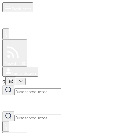
Productos
0
Especiales
Newsfeed
0
Iniciar Sesión
0
0