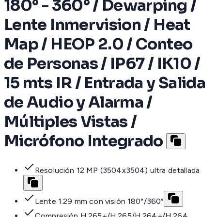
180° - 360° / Dewarping /
Lente Inmervision / Heat
Map / HEOP 2.0 / Conteo
de Personas / IP67 / IK10 /
15 mts IR / Entrada y Salida
de Audio y Alarma /
Múltiples Vistas /
Micrófono Integrado
Resolución 12 MP (3504x3504) ultra detallada
Lente 1.29 mm con visión 180°/360°
Compresión H.265+/H.265/H.264+/H.264