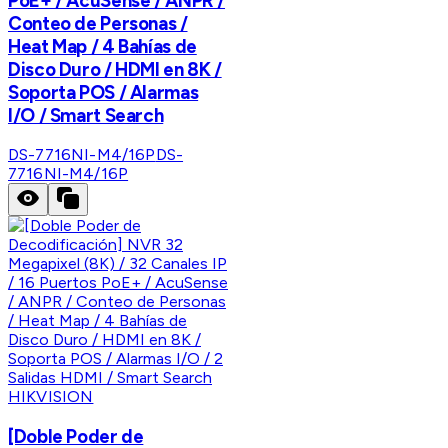
PoE+ / AcuSense / ANPR /
Conteo de Personas /
Heat Map / 4 Bahías de
Disco Duro / HDMI en 8K /
Soporta POS / Alarmas
I/O / Smart Search
DS-7716NI-M4/16P
DS-
7716NI-M4/16P
HIKVISION
[Doble Poder de