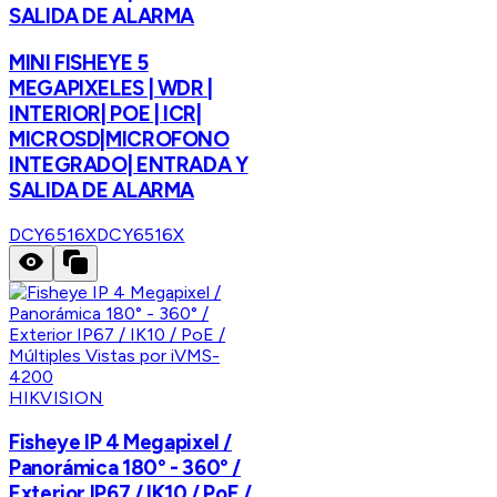
SALIDA DE ALARMA
MINI FISHEYE 5
MEGAPIXELES | WDR |
INTERIOR| POE | ICR|
MICROSD|MICROFONO
INTEGRADO| ENTRADA Y
SALIDA DE ALARMA
DCY6516X
DCY6516X
HIKVISION
Fisheye IP 4 Megapixel /
Panorámica 180° - 360° /
Exterior IP67 / IK10 / PoE /