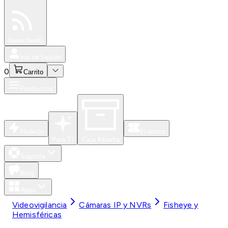
Especiales
Newsfeed
0
Iniciar Sesión
0
Carrito
Productos
Nuevos
Eventos
Para Ti
Caja Abierta
Soporte
Blog
Apps
Videovigilancia
Cámaras IP y NVRs
Fisheye y
Hemisféricas