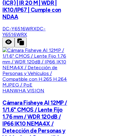
(ICR) | IR 20 M | WDR |
IK10/IP67 | Cumple con
NDAA
DC-Y6516WRX
DC-
Y6516WRX
HANWHA VISION
Cámara Fisheye AI 12MP /
1/1.6" CMOS / Lente Fijo
1.76 mm / WDR 120dB /
IP66 IK10 NEMA4X /
Detección de Personas y