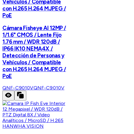
Vehículos / Compatible
con H.265 H.264 MJPEG /
PoE
Cámara Fisheye AI 12MP /
1/1.6" CMOS / Lente Fijo
1.76 mm / WDR 120dB /
IP66 IK10 NEMA4X /
Detección de Personas y
Vehículos / Compatible
con H.265 H.264 MJPEG /
PoE
QNF-C9010V
QNF-C9010V
HANWHA VISION