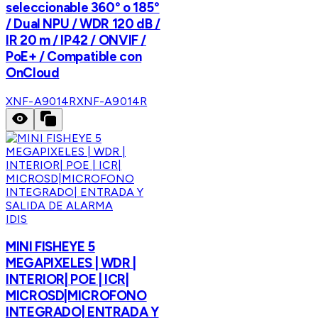
seleccionable 360° o 185°
/ Dual NPU / WDR 120 dB /
IR 20 m / IP42 / ONVIF /
PoE+ / Compatible con
OnCloud
XNF-A9014R
XNF-A9014R
IDIS
MINI FISHEYE 5
MEGAPIXELES | WDR |
INTERIOR| POE | ICR|
MICROSD|MICROFONO
INTEGRADO| ENTRADA Y