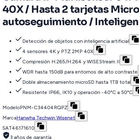
40X / Hasta 2 tarjetas Micr
autoseguimiento / Inteligenc
Detección de objetos con inteligencia artificial
4 sensores 4K y PTZ 2MP 40X
Compresión H.265/H.264 y WISEStream II
WDR hasta 150dB para entornos de alto contraste
Doble almacenamiento microSD hasta 1TB total
Resistente IP66, IK10 y operación -40°C a 50°C
Modelo
PNM-C34404RQPZ
Marca
Hanwha Techwin Wisenet
SAT
46171610
3 años de garantía