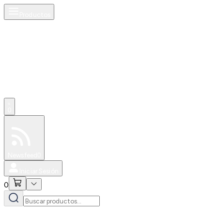
Productos
0
Especiales
Newsfeed
0
Iniciar Sesión
0