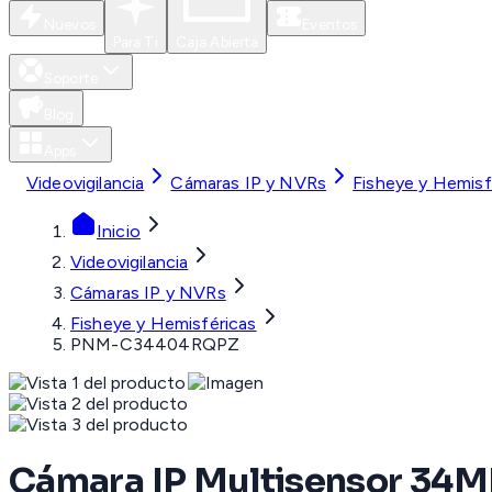
Nuevos
Eventos
Para Ti
Caja Abierta
Soporte
Blog
Apps
Videovigilancia
Cámaras IP y NVRs
Fisheye y Hemisf
Inicio
Videovigilancia
Cámaras IP y NVRs
Fisheye y Hemisféricas
PNM-C34404RQPZ
Cámara IP Multisensor 34MP