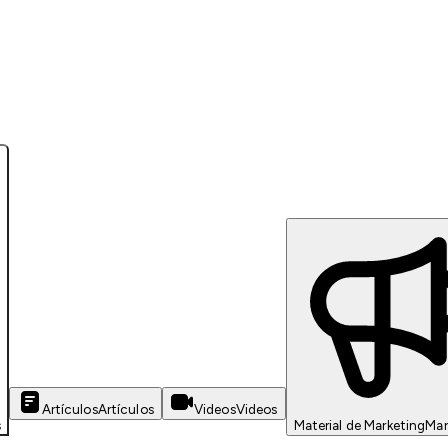
Artículos
Artículos
Videos
Videos
s
Material de Marketing
Mar