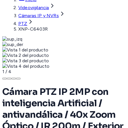
Videovigilancia
Cámaras IP y NVRs
PTZ
XNP-C6403R
1
/
4
Cámara PTZ IP 2MP con
inteligencia Artificial /
antivandálica / 40x Zoom
Óptico / IR 200m / Exterior