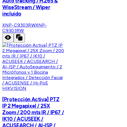
Auto tracking / H.265 &
WiseStream / Wiper
incluido
XNP-C9303RW
XNP-
C9303RW
HIKVISION
[Protección Activa] PTZ
IP 2 Megapixel / 25X
Zoom / 200 mts IR / IP67 /
IK10 / ACUSEEK /
ACUSEARCH / AI-ISP /