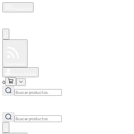
Productos
0
Especiales
Newsfeed
0
Iniciar Sesión
0
0