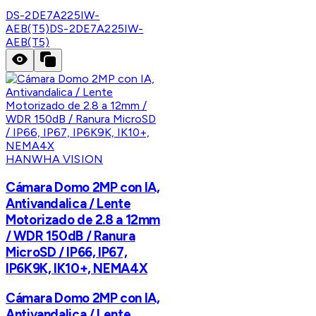
DS-2DE7A225IW-
AEB(T5)
DS-2DE7A225IW-
AEB(T5)
HANWHA VISION
Cámara Domo 2MP con IA,
Antivandalica / Lente
Motorizado de 2.8 a 12mm
/ WDR 150dB / Ranura
MicroSD / IP66, IP67,
IP6K9K, IK10+, NEMA4X
Cámara Domo 2MP con IA,
Antivandalica / Lente