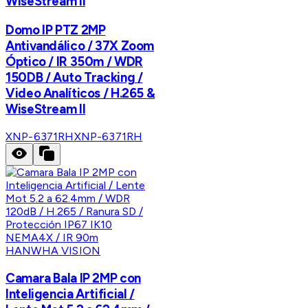
WiseStream II
Domo IP PTZ 2MP
Antivandálico / 37X Zoom
Óptico / IR 350m / WDR
150DB / Auto Tracking /
Video Analíticos / H.265 &
WiseStream II
XNP-6371RH
XNP-6371RH
HANWHA VISION
Camara Bala IP 2MP con
Inteligencia Artificial /