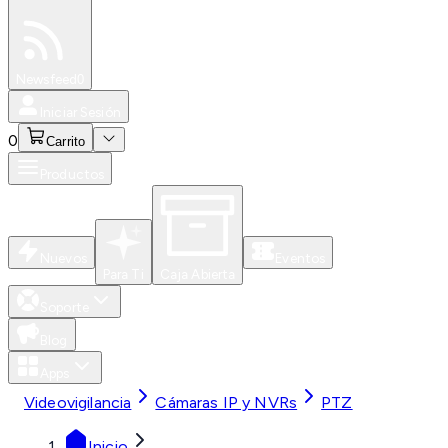
Especiales
Newsfeed
0
Iniciar Sesión
0
Carrito
Productos
Nuevos
Eventos
Para Ti
Caja Abierta
Soporte
Blog
Apps
Videovigilancia
Cámaras IP y NVRs
PTZ
Inicio