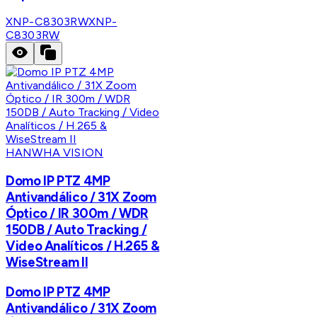
XNP-C8303RW
XNP-
C8303RW
HANWHA VISION
Domo IP PTZ 4MP
Antivandálico / 31X Zoom
Óptico / IR 300m / WDR
150DB / Auto Tracking /
Video Analíticos / H.265 &
WiseStream II
Domo IP PTZ 4MP
Antivandálico / 31X Zoom