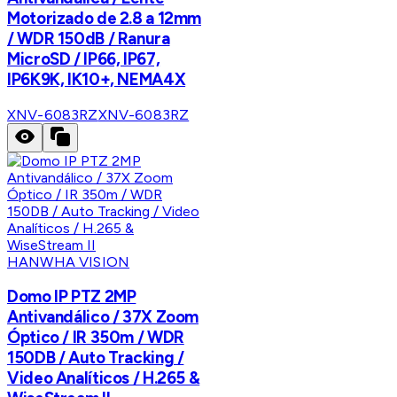
Motorizado de 2.8 a 12mm
/ WDR 150dB / Ranura
MicroSD / IP66, IP67,
IP6K9K, IK10+, NEMA4X
XNV-6083RZ
XNV-6083RZ
HANWHA VISION
Domo IP PTZ 2MP
Antivandálico / 37X Zoom
Óptico / IR 350m / WDR
150DB / Auto Tracking /
Video Analíticos / H.265 &