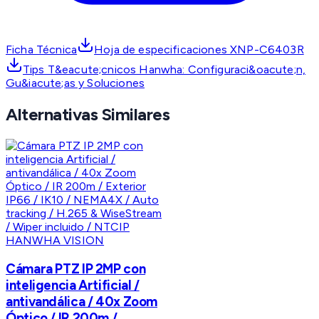
Ficha Técnica
Hoja de especificaciones XNP-C6403R
Tips T&eacute;cnicos Hanwha: Configuraci&oacute;n,
Gu&iacute;as y Soluciones
Alternativas Similares
HANWHA VISION
Cámara PTZ IP 2MP con
inteligencia Artificial /
antivandálica / 40x Zoom
Óptico / IR 200m /