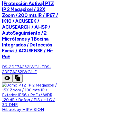
[Protección Activa] PTZ
IP 2 Megapixel / 32X
Zoom / 200 mts IR / IP67 /
IK10 / ACUSEEK /
ACUSEARCH / AI-ISP /
AutoSeguimiento / 2
Micrófonos y 1 Bocina
Integrados / Detección
Facial / ACUSENSE / Hi-
PoE
DS-2DE7A232IWG1-E
DS-
2DE7A232IWG1-E
HiLook by HIKVISION