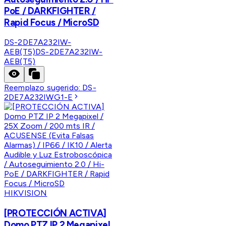
PoE / DARKFIGHTER /
Rapid Focus / MicroSD
DS-2DE7A232IW-
AEB(T5)
DS-2DE7A232IW-
AEB(T5)
Reemplazo sugerido:
DS-
2DE7A232IWG1-E
HIKVISION
[PROTECCIÓN ACTIVA]
Domo PTZ IP 2 Megapixel