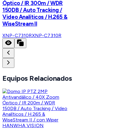
Óptico / IR 300m / WDR
150DB / Auto Tracking /
Video Analíticos / H.265 &
WiseStream II
XNP-C7310R
XNP-C7310R
Equipos Relacionados
HANWHA VISION