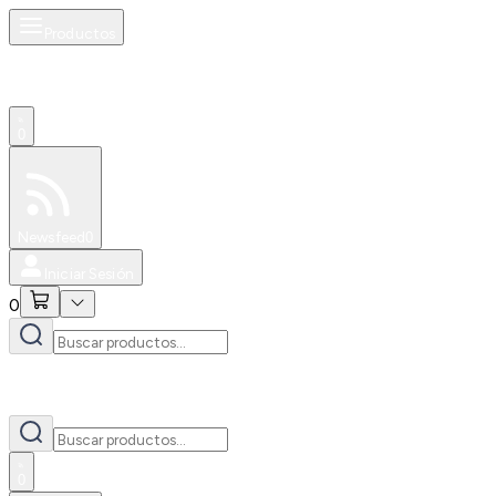
Productos
0
Especiales
Newsfeed
0
Iniciar Sesión
0
0