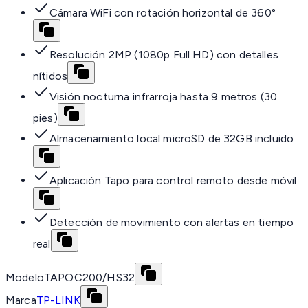
Cámara WiFi con rotación horizontal de 360°
Resolución 2MP (1080p Full HD) con detalles
nítidos
Visión nocturna infrarroja hasta 9 metros (30
pies)
Almacenamiento local microSD de 32GB incluido
Aplicación Tapo para control remoto desde móvil
Detección de movimiento con alertas en tiempo
real
Modelo
TAPOC200/HS32
Marca
TP-LINK