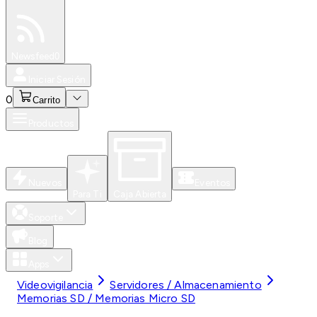
Especiales
Newsfeed
0
Iniciar Sesión
0
Carrito
Productos
Nuevos
Eventos
Para Ti
Caja Abierta
Soporte
Blog
Apps
Videovigilancia
Servidores / Almacenamiento
Memorias SD / Memorias Micro SD