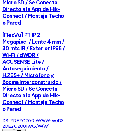
Micro SD / Se Conecta
Directo a la App de Hik-
Connect / Montaje Techo
o Pared
[FlexVu] PT IP 2
Megapixel / Lente 4 mm /
30 mts IR / Exterior IP66 /
Wi-Fi / dWDR /
ACUSENSE Lite /
Autoseguimiento /
H.265+ / Micrófono y
Bocina Interconstruido /
Micro SD / Se Conecta
Directo a la App de Hik-
Connect / Montaje Techo
o Pared
DS-2DE2C200IWG/W(W)
DS-
2DE2C200IWG/W(W)