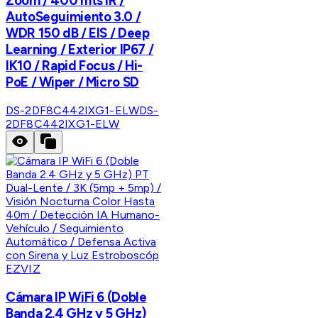
Zoom / 400 mts IR /
AutoSeguimiento 3.0 /
WDR 150 dB / EIS / Deep
Learning / Exterior IP67 /
IK10 / Rapid Focus / Hi-
PoE / Wiper / Micro SD
DS-2DF8C442IXG1-ELW
DS-
2DF8C442IXG1-ELW
EZVIZ
Cámara IP WiFi 6 (Doble
Banda 2.4 GHz y 5 GHz)