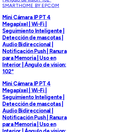
SMARTHOME BY EPCOM
Mini Cámara IP PT 4
Megapíxel | Wi-Fi |
Seguimiento Inteligente |
Detección de mascotas |
Audio Bidireccional |
Notificación Push | Ranura
para Memoria | Uso en
Interior | Ángulo de vision:
102°
Mini Cámara IP PT 4
Megapíxel | Wi-Fi |
Seguimiento Inteligente |
Detección de mascotas |
Audio Bidireccional |
Notificación Push | Ranura
para Memoria | Uso en
Interior | Ángulo de vision: