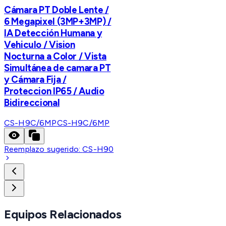
Cámara PT Doble Lente /
6 Megapixel (3MP+3MP) /
IA Detección Humana y
Vehiculo / Vision
Nocturna a Color / Vista
Simultánea de camara PT
y Cámara Fija /
Proteccion IP65 / Audio
Bidireccional
CS-H9C/6MP
CS-H9C/6MP
Reemplazo sugerido:
CS-H90
Equipos Relacionados