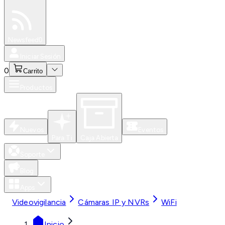
Especiales
Newsfeed
0
Iniciar Sesión
0
Carrito
Productos
Nuevos
Eventos
Para Ti
Caja Abierta
Soporte
Blog
Apps
Videovigilancia
Cámaras IP y NVRs
WiFi
Inicio