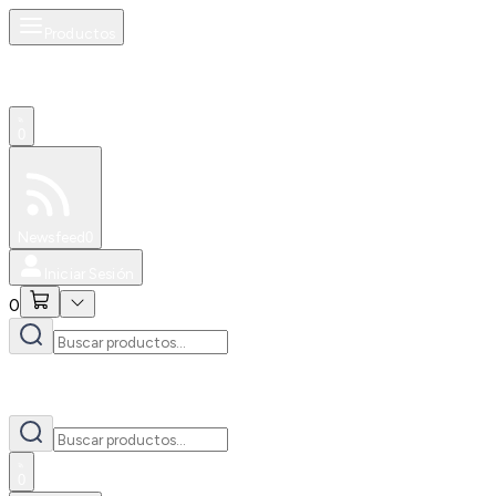
Productos
0
Especiales
Newsfeed
0
Iniciar Sesión
0
0