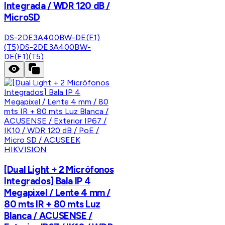
Integrada / WDR 120 dB /
MicroSD
DS-2DE3A400BW-DE(F1)
(T5)
DS-2DE3A400BW-
DE(F1)(T5)
HIKVISION
[Dual Light + 2 Micrófonos
Integrados] Bala IP 4
Megapixel / Lente 4 mm /
80 mts IR + 80 mts Luz
Blanca / ACUSENSE /