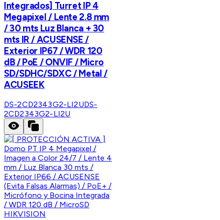
Integrados] Turret IP 4
Megapixel / Lente 2.8 mm
/ 30 mts Luz Blanca + 30
mts IR / ACUSENSE /
Exterior IP67 / WDR 120
dB / PoE / ONVIF / Micro
SD/SDHC/SDXC / Metal /
ACUSEEK
DS-2CD2343G2-LI2U
DS-
2CD2343G2-LI2U
HIKVISION