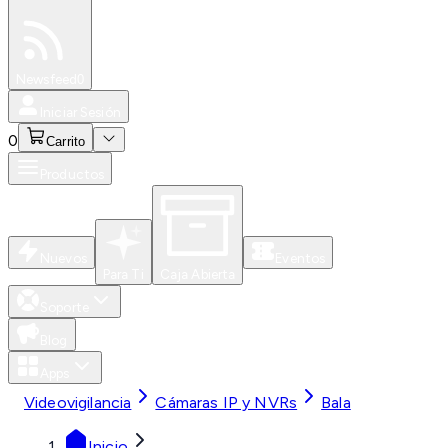
Especiales
Newsfeed
0
Iniciar Sesión
0
Carrito
Productos
Nuevos
Eventos
Para Ti
Caja Abierta
Soporte
Blog
Apps
Videovigilancia
Cámaras IP y NVRs
Bala
Inicio