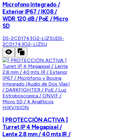
Microfono Integrado /
Exterior IP67 / IK08 /
WDR 120 dB / PoE / Micro
SD
DS-2CD1743G2-LIZSU
DS-
2CD1743G2-LIZSU
HIKVISION
[ PROTECCIÓN ACTIVA ]
Turret IP 4 Megapixel /
Lente 2.8 mm / 40 mts IR /