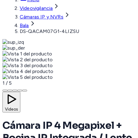
Videovigilancia
Cámaras IP y NVRs
Bala
DS-QACAM07G1-4LIZSU
1
/
5
Videos
Cámara IP 4 Megapixel +
Bocina IP Integrada / Lente