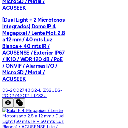
Micro SD / Metal /
ACUSEEK
[Dual Light + 2 Micrófonos
Integrados] Domo IP 4
Megapixel / Lente Mot. 2.8
a 12 mm / 40 mts Luz
Blanca + 40 mts IR /
ACUSENSE / Exterior IP67
/ IK10 / WDR 120 dB / PoE
/ ONVIF / Alarmas I/O /
Micro SD / Metal /
ACUSEEK
DS-2CD2743G2-LIZS2U
DS-
2CD2743G2-LIZS2U