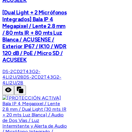
ACUSEEK
[Dual Light + 2 Micrófonos
Integrados] Bala IP 4
Megapixel / Lente 2.8 mm
/ 80 mts IR + 80 mts Luz
Blanca / ACUSENSE /
Exterior IP67 / IK10 / WDR
120 dB / PoE / Micro SD /
ACUSEEK
DS-2CD2T43G2-
4LI2U/28
DS-2CD2T43G2-
4LI2U/28