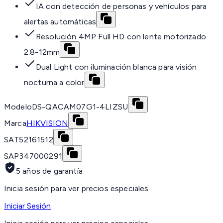
IA con detección de personas y vehículos para
alertas automáticas
Resolución 4MP Full HD con lente motorizado
2.8-12mm
Dual Light con iluminación blanca para visión
nocturna a color
Modelo
DS-QACAM07G1-4LIZSU
Marca
HIKVISION
SAT
52161512
SAP
347000291
5 años de garantía
Inicia sesión para ver precios especiales
Iniciar Sesión