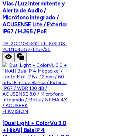
Vías / Luz Intermitente y
Alerta de Audio /
Micrófono Integrado /
ACUSENSE Lite / Exterior
IP67 / H.265 / PoE
DS-2CD1043G2-LIUF/SL
DS-
2CD1043G2-LIUF/SL
HIKVISION
[Dual Light + ColorVu 3.0
+ HikAI] Bala IP 4