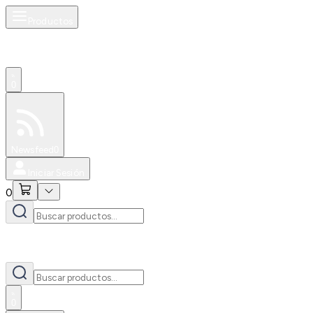
Productos
0
Especiales
Newsfeed
0
Iniciar Sesión
0
0