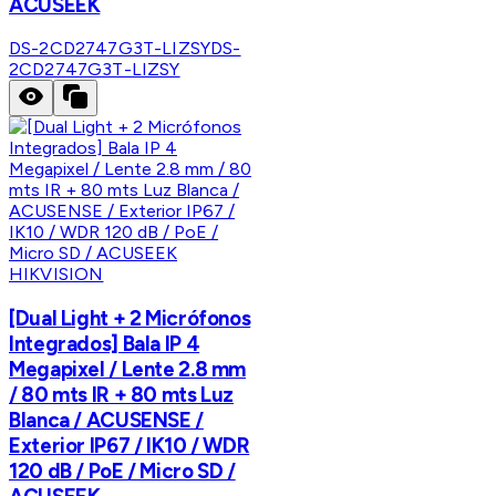
ACUSEEK
DS-2CD2747G3T-LIZSY
DS-
2CD2747G3T-LIZSY
HIKVISION
[Dual Light + 2 Micrófonos
Integrados] Bala IP 4
Megapixel / Lente 2.8 mm
/ 80 mts IR + 80 mts Luz
Blanca / ACUSENSE /
Exterior IP67 / IK10 / WDR
120 dB / PoE / Micro SD /