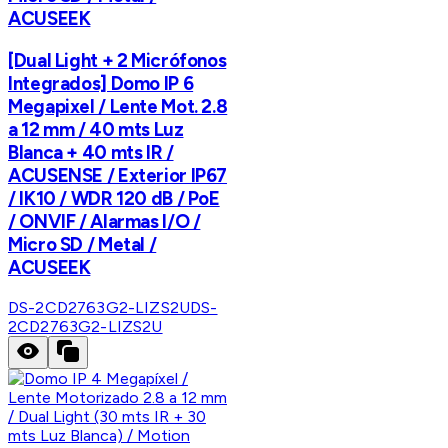
ACUSEEK
[Dual Light + 2 Micrófonos
Integrados] Domo IP 6
Megapixel / Lente Mot. 2.8
a 12 mm / 40 mts Luz
Blanca + 40 mts IR /
ACUSENSE / Exterior IP67
/ IK10 / WDR 120 dB / PoE
/ ONVIF / Alarmas I/O /
Micro SD / Metal /
ACUSEEK
DS-2CD2763G2-LIZS2U
DS-
2CD2763G2-LIZS2U