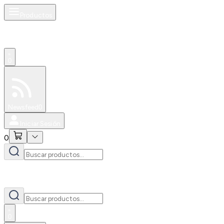
Productos
0
Especiales
Newsfeed
0
Iniciar Sesión
0
0