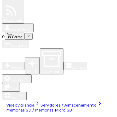
Especiales
Newsfeed
0
Iniciar Sesión
0
Carrito
Productos
Nuevos
Eventos
Para Ti
Caja Abierta
Soporte
Blog
Apps
Videovigilancia
Servidores / Almacenamiento
Memorias SD / Memorias Micro SD