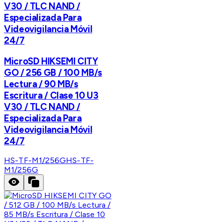
V30 / TLC NAND /
Especializada Para
Videovigilancia Móvil
24/7
MicroSD HIKSEMI CITY
GO / 256 GB / 100 MB/s
Lectura / 90 MB/s
Escritura / Clase 10 U3
V30 / TLC NAND /
Especializada Para
Videovigilancia Móvil
24/7
HS-TF-M1/256G
HS-TF-
M1/256G