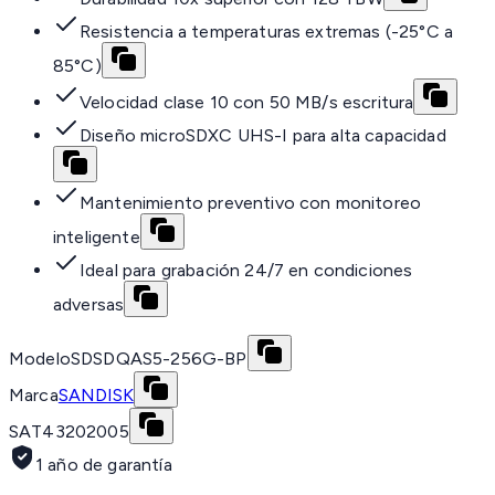
Resistencia a temperaturas extremas (-25°C a
85°C)
Velocidad clase 10 con 50 MB/s escritura
Diseño microSDXC UHS-I para alta capacidad
Mantenimiento preventivo con monitoreo
inteligente
Ideal para grabación 24/7 en condiciones
adversas
Modelo
SDSDQAS5-256G-BP
Marca
SANDISK
SAT
43202005
1 año de garantía