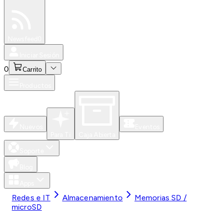
Especiales
Newsfeed
0
Iniciar Sesión
0
Carrito
Productos
Nuevos
Eventos
Para Ti
Caja Abierta
Soporte
Blog
Apps
Redes e IT
Almacenamiento
Memorias SD /
microSD