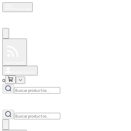
Productos
0
Especiales
Newsfeed
0
Iniciar Sesión
0
0