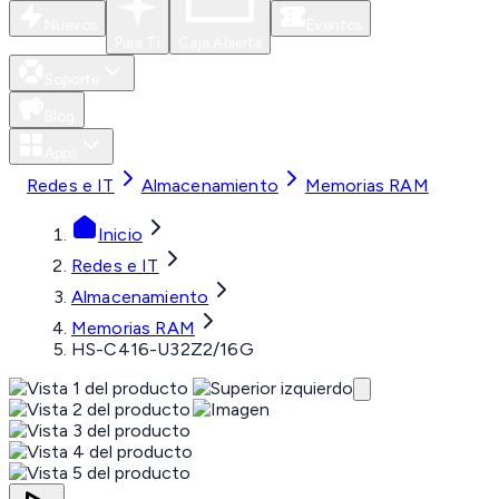
Nuevos
Eventos
Para Ti
Caja Abierta
Soporte
Blog
Apps
Redes e IT
Almacenamiento
Memorias RAM
Inicio
Redes e IT
Almacenamiento
Memorias RAM
HS-C416-U32Z2/16G