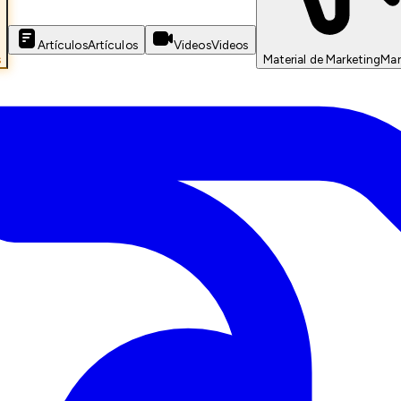
Artículos
Artículos
Videos
Videos
s
Material de Marketing
Mar