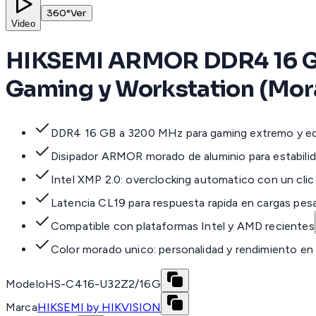
360°
Ver
Video
HIKSEMI ARMOR DDR4 16 GB 
Gaming y Workstation (Mor
DDR4 16 GB a 3200 MHz para gaming extremo y ed
Disipador ARMOR morado de aluminio para estabilida
Intel XMP 2.0: overclocking automatico con un cli
Latencia CL19 para respuesta rapida en cargas pes
Compatible con plataformas Intel y AMD recientes
Color morado unico: personalidad y rendimiento en 
Modelo
HS-C416-U32Z2/16G
Marca
HIKSEMI by HIKVISION