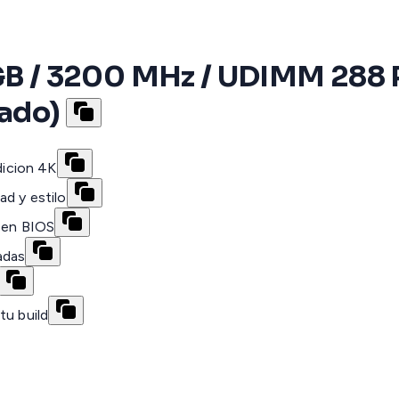
/ 3200 MHz / UDIMM 288 Pin
ado)
icion 4K
d y estilo
c en BIOS
adas
tu build