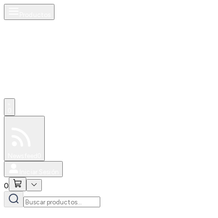
Productos
0
Especiales
Newsfeed
0
Iniciar Sesión
0