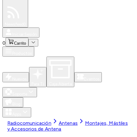
Especiales
Newsfeed
0
Iniciar Sesión
0
Carrito
Productos
Nuevos
Eventos
Para Ti
Caja Abierta
Soporte
Blog
Apps
Radiocomunicación
Antenas
Montajes, Mástiles
y Accesorios de Antena