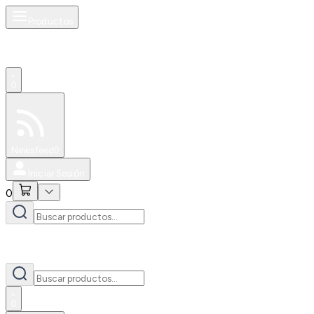
Productos
0
Especiales
Newsfeed
0
Iniciar Sesión
0
0