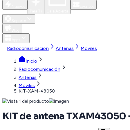
Nuevos
Eventos
Para Ti
Caja Abierta
Soporte
Blog
Apps
Radiocomunicación
Antenas
Móviles
Inicio
Radiocomunicación
Antenas
Móviles
KIT-XAM-43050
KIT de antena TXAM430