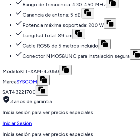
Rango de frecuencia: 430-450 MHz
Ganancia de antena: 5 dBi
Potencia máxima soportada: 200 W
Longitud total: 89 cm
Cable RG58 de 5 metros incluido
Conector NMO58UNC para instalación segura
Modelo
KIT-XAM-43050
Marca
SYSCOM
SAT
43221700
3 años de garantía
Inicia sesión para ver precios especiales
Iniciar Sesión
Inicia sesión para ver precios especiales