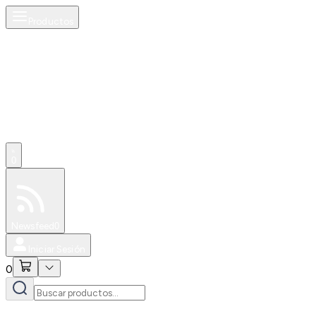
Productos
0
Especiales
Newsfeed
0
Iniciar Sesión
0