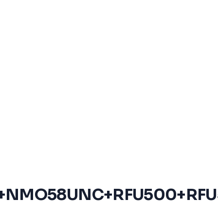
50 +NMO58UNC+RFU500+RF