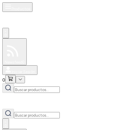
Productos
0
Especiales
Newsfeed
0
Iniciar Sesión
0
0