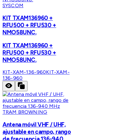
SYSCOM
KIT TXAM136960 +
RFU500 + RFU530 +
NMO58UNC.
KIT TXAM136960 +
RFU500 + RFU530 +
NMO58UNC.
KIT-XAM-136-960
KIT-XAM-
136-960
TRAM BROWNING
Antena móvil VHF / UHF,
ajustable en campo, rango
de frecuencia 136-940