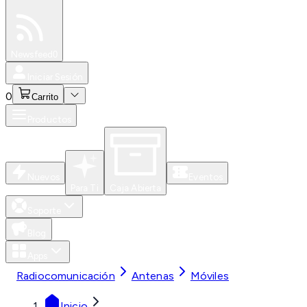
Especiales
Newsfeed
0
Iniciar Sesión
0
Carrito
Productos
Nuevos
Eventos
Para Ti
Caja Abierta
Soporte
Blog
Apps
Radiocomunicación
Antenas
Móviles
Inicio