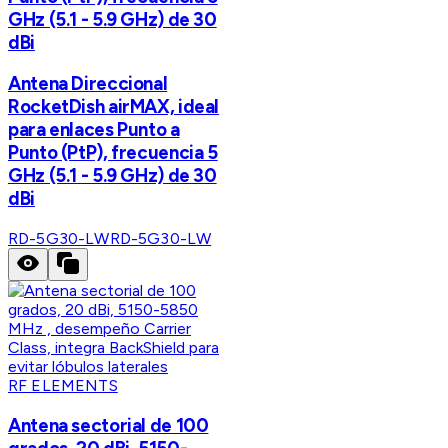
GHz (5.1 - 5.9 GHz) de 30
dBi
Antena Direccional
RocketDish airMAX, ideal
para enlaces Punto a
Punto (PtP), frecuencia 5
GHz (5.1 - 5.9 GHz) de 30
dBi
RD-5G30-LW
RD-5G30-LW
RF ELEMENTS
Antena sectorial de 100