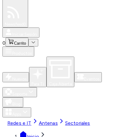
Especiales
Newsfeed
0
Iniciar Sesión
0
Carrito
Productos
Nuevos
Eventos
Para Ti
Caja Abierta
Soporte
Blog
Apps
Redes e IT
Antenas
Sectoriales
Inicio