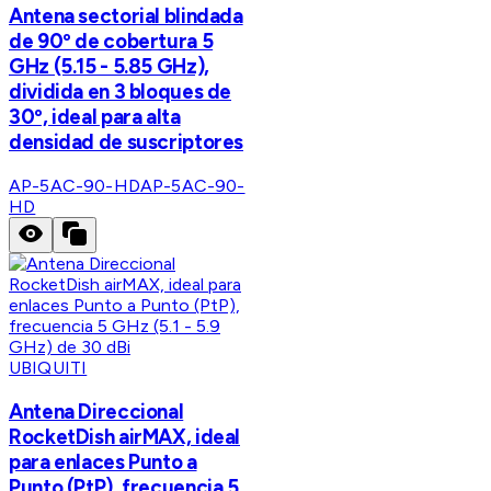
Antena sectorial blindada
de 90º de cobertura 5
GHz (5.15 - 5.85 GHz),
dividida en 3 bloques de
30º, ideal para alta
densidad de suscriptores
AP-5AC-90-HD
AP-5AC-90-
HD
UBIQUITI
Antena Direccional
RocketDish airMAX, ideal
para enlaces Punto a
Punto (PtP), frecuencia 5