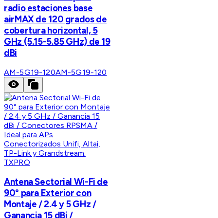
radio estaciones base
airMAX de 120 grados de
cobertura horizontal, 5
GHz (5.15-5.85 GHz) de 19
dBi
AM-5G19-120
AM-5G19-120
TXPRO
Antena Sectorial Wi-Fi de
90° para Exterior con
Montaje / 2.4 y 5 GHz /
Ganancia 15 dBi /