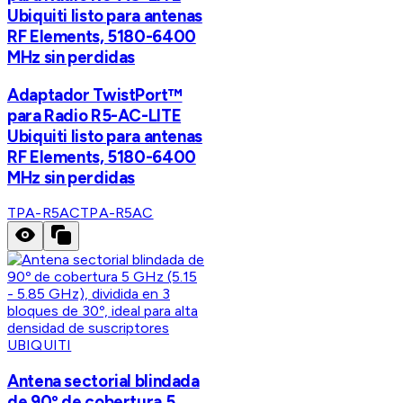
Ubiquiti listo para antenas
RF Elements, 5180-6400
MHz sin perdidas
Adaptador TwistPort™
para Radio R5-AC-LITE
Ubiquiti listo para antenas
RF Elements, 5180-6400
MHz sin perdidas
TPA-R5AC
TPA-R5AC
UBIQUITI
Antena sectorial blindada
de 90º de cobertura 5