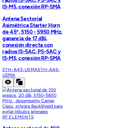
radios IS-5AC, PS-5AC y
IS-M5, conexión RP-SMA
Antena Sectorial
Asimétrica Starter Horn
de 45º, 5150 - 5950 MHz,
ganancia de 17 dBi,
conexión directa con
radios IS-5AC, PS-5AC y
IS-M5, conexión RP-SMA
STH-A45-USMA
STH-A45-
USMA
RF ELEMENTS