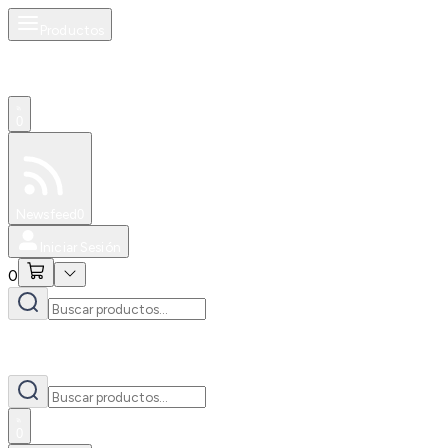
Productos
0
Especiales
Newsfeed
0
Iniciar Sesión
0
0