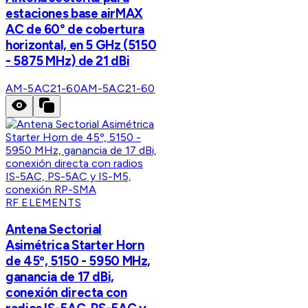
estaciones base airMAX
AC de 60° de cobertura
horizontal, en 5 GHz (5150
- 5875 MHz) de 21 dBi
AM-5AC21-60
AM-5AC21-60
RF ELEMENTS
Antena Sectorial
Asimétrica Starter Horn
de 45º, 5150 - 5950 MHz,
ganancia de 17 dBi,
conexión directa con