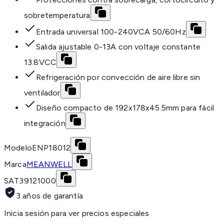
sobretemperatura
Entrada universal 100-240VCA 50/60Hz
Salida ajustable 0-13A con voltaje constante
13.8VCC
Refrigeración por convección de aire libre sin
ventilador
Diseño compacto de 192x178x45.5mm para fácil
integración
Modelo
ENP18012
Marca
MEANWELL
SAT
39121000
3 años de garantía
Inicia sesión para ver precios especiales