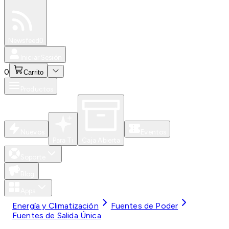
Especiales
Newsfeed
0
Iniciar Sesión
0
Carrito
Productos
Nuevos
Eventos
Para Ti
Caja Abierta
Soporte
Blog
Apps
Energía y Climatización
Fuentes de Poder
Fuentes de Salida Única