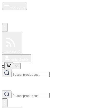
Productos
0
Especiales
Newsfeed
0
Iniciar Sesión
0
0