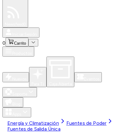
Especiales
Newsfeed
0
Iniciar Sesión
0
Carrito
Productos
Nuevos
Eventos
Para Ti
Caja Abierta
Soporte
Blog
Apps
Energía y Climatización
Fuentes de Poder
Fuentes de Salida Única