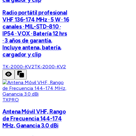
Radio portátil profesional
VHF 136-174 MHz · 5 W · 16
canales · MIL-STD-810 ·
IP54 · VOX · Batería 12 hrs
· 3 años de garantía.
Incluye antena, batería,
cargador y clip
TK-2000-KV2
TK-2000-KV2
TXPRO
Antena Móvil VHF, Rango
de Frecuencia 144-174
MHz, Ganancia 3.0 dBi