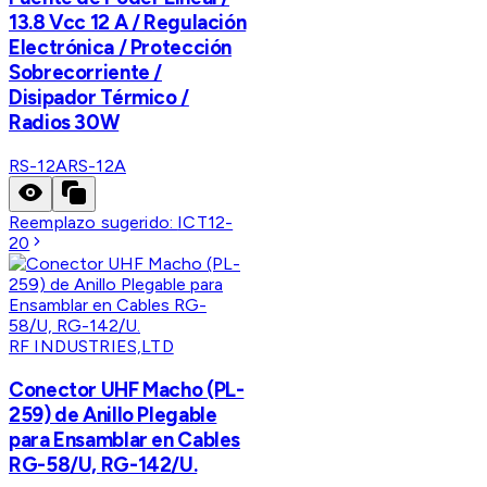
13.8 Vcc 12 A / Regulación
Electrónica / Protección
Sobrecorriente /
Disipador Térmico /
Radios 30W
RS-12A
RS-12A
Reemplazo sugerido:
ICT12-
20
RF INDUSTRIES,LTD
Conector UHF Macho (PL-
259) de Anillo Plegable
para Ensamblar en Cables
RG-58/U, RG-142/U.