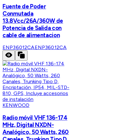
Fuente de Poder
Conmutada
13.8Vcc/26A/360W de
Potencia de Salida con
cable de alimentacion
ENP36012CA
ENP36012CA
KENWOOD
Radio móvil VHF 136-174
MHz, Digital NXDN-
Analógico, 50 Watts, 260
Canales, Trunking Tipo D,