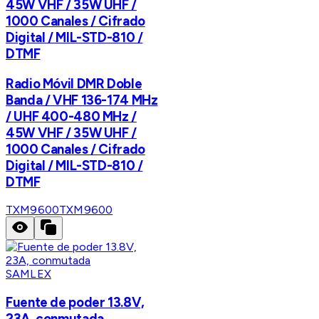
45W VHF / 35W UHF /
1000 Canales / Cifrado
Digital / MIL-STD-810 /
DTMF
Radio Móvil DMR Doble
Banda / VHF 136-174 MHz
/ UHF 400-480 MHz /
45W VHF / 35W UHF /
1000 Canales / Cifrado
Digital / MIL-STD-810 /
DTMF
TXM9600
TXM9600
SAMLEX
Fuente de poder 13.8V,
23A, conmutada