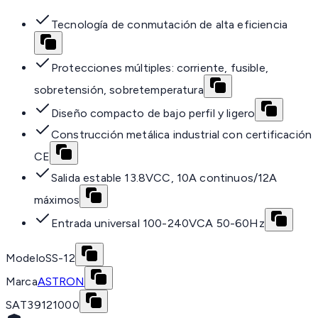
Tecnología de conmutación de alta eficiencia
Protecciones múltiples: corriente, fusible,
sobretensión, sobretemperatura
Diseño compacto de bajo perfil y ligero
Construcción metálica industrial con certificación
CE
Salida estable 13.8VCC, 10A continuos/12A
máximos
Entrada universal 100-240VCA 50-60Hz
Modelo
SS-12
Marca
ASTRON
SAT
39121000