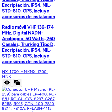
Encriptación, IP54, MIL-
STD-810, GPS, Incluye
accesorios de instalación
Radio móvil VHF 136-174
MHz, Digital NXDN-
Analógico, 50 Watts, 260
Canales, Trunking Tipo D,
Encriptación, IP54, MIL-
STD-810, GPS, Incluye
accesorios de instalación
NX-1700-HNK
NX-1700-
HNK