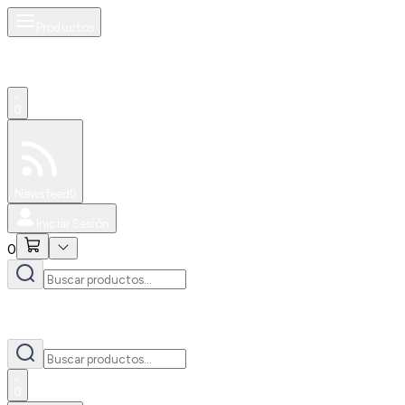
Productos
0
Especiales
Newsfeed
0
Iniciar Sesión
0
0