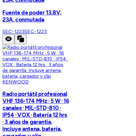
Fuente de poder 13.8V,
23A, conmutada
SEC-1223
SEC-1223
KENWOOD
Radio portátil profesional
VHF 136-174 MHz · 5 W · 16
canales · MIL-STD-810 ·
IP54 · VOX · Batería 12 hrs
· 3 años de garantía.
Incluye antena, batería,
cargador y clip