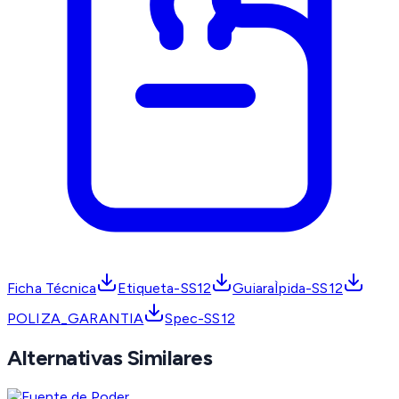
Ficha Técnica
Etiqueta-SS12
GuiaraÌpida-SS12
POLIZA_GARANTIA
Spec-SS12
Alternativas Similares