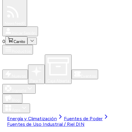
Especiales
Newsfeed
0
Iniciar Sesión
0
Carrito
Productos
Nuevos
Eventos
Para Ti
Caja Abierta
Soporte
Blog
Apps
Energía y Climatización
Fuentes de Poder
Fuentes de Uso Industrial / Riel DIN