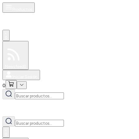
Productos
0
Especiales
Newsfeed
0
Iniciar Sesión
0
0