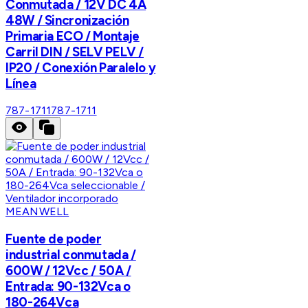
Conmutada / 12V DC 4A
48W / Sincronización
Primaria ECO / Montaje
Carril DIN / SELV PELV /
IP20 / Conexión Paralelo y
Línea
787-1711
787-1711
MEANWELL
Fuente de poder
industrial conmutada /
600W / 12Vcc / 50A /
Entrada: 90-132Vca o
180-264Vca