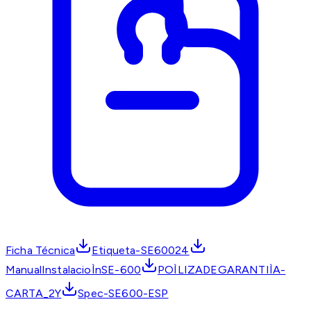
Ficha Técnica
Etiqueta-SE60024
ManualInstalacioÌnSE-600
POÌLIZADEGARANTIÌA-
CARTA_2Y
Spec-SE600-ESP