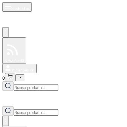
Productos
0
Especiales
Newsfeed
0
Iniciar Sesión
0
0