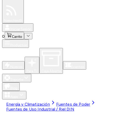
Especiales
Newsfeed
0
Iniciar Sesión
0
Carrito
Productos
Nuevos
Eventos
Para Ti
Caja Abierta
Soporte
Blog
Apps
Energía y Climatización
Fuentes de Poder
Fuentes de Uso Industrial / Riel DIN