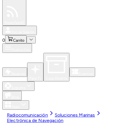
Especiales
Newsfeed
0
Iniciar Sesión
0
Carrito
Productos
Nuevos
Eventos
Para Ti
Caja Abierta
Soporte
Blog
Apps
Radiocomunicación
Soluciones Marinas
Electrónica de Navegación