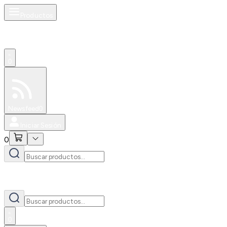
Productos
0
Especiales
Newsfeed
0
Iniciar Sesión
0
0