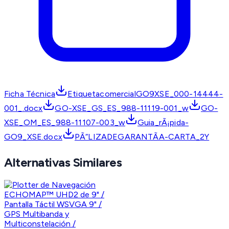
Ficha Técnica
EtiquetacomercialGO9XSE_000-14444-
001_.docx
GO-XSE_GS_ES_988-11119-001_w
GO-
XSE_OM_ES_988-11107-003_w
Guia_rÃ¡pida-
GO9_XSE.docx
PÃ“LIZADEGARANTÃA-CARTA_2Y
Alternativas Similares