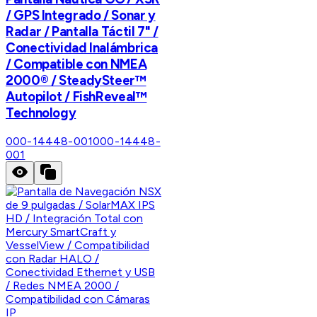
/ GPS Integrado / Sonar y
Radar / Pantalla Táctil 7" /
Conectividad Inalámbrica
/ Compatible con NMEA
2000® / SteadySteer™
Autopilot / FishReveal™
Technology
000-14448-001
000-14448-
001