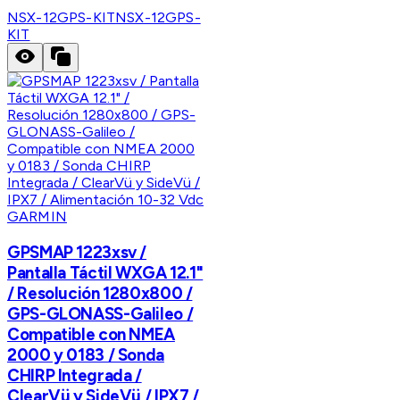
NSX-12GPS-KIT
NSX-12GPS-
KIT
GARMIN
GPSMAP 1223xsv /
Pantalla Táctil WXGA 12.1"
/ Resolución 1280x800 /
GPS-GLONASS-Galileo /
Compatible con NMEA
2000 y 0183 / Sonda
CHIRP Integrada /
ClearVü y SideVü / IPX7 /