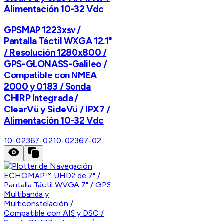
Alimentación 10-32 Vdc
GPSMAP 1223xsv /
Pantalla Táctil WXGA 12.1"
/ Resolución 1280x800 /
GPS-GLONASS-Galileo /
Compatible con NMEA
2000 y 0183 / Sonda
CHIRP Integrada /
ClearVü y SideVü / IPX7 /
Alimentación 10-32 Vdc
10-02367-02
10-02367-02