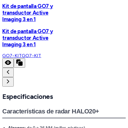
Kit de pantalla GO7 y
transductor Active
Imaging 3 en 1
Kit de pantalla GO7 y
transductor Active
Imaging 3 en 1
GO7-KIT
GO7-KIT
Especificaciones
Características de radar HALO20+
Alcance:
de 0 a 36 NM (millas náuticas)