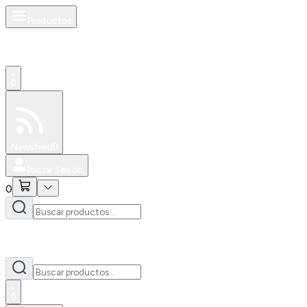
Productos
0
Especiales
Newsfeed
0
Iniciar Sesión
0
0