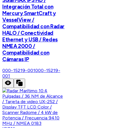
SolarMAX IPS HD /
Integración Total con
Mercury SmartCraft y
VesselView /
Compatibilidad con Radar
HALO / Conectividad
Ethernet y USB / Redes
NMEA 2000 /
Compatibilidad con
Cámaras IP
000-15219-001
000-15219-
001