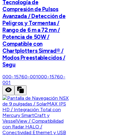
Tecnología de
Compresión de Pulsos
Avanzada / Detección de
Peligros y Tormentas /
Rango de 6 m a 72 mn /
Potencia de 50W /
Compatible con
Chartplotters Simrad® /
Modos Preestablecidos /
Segu
000-15760-001
000-15760-
001