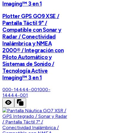
Imaging™ 3 en 1
Plotter GPS GO9 XSE /
Pantalla Táctil 9" /
Compatible con Sonar y
Radar / Conectividad
Inalámbrica y NMEA
2000® / Integración con
Piloto Automático y
Sistemas de Sonido /
Tecnología Active
Imaging™ 3 en 1
000-14444-001
000-
14444-001