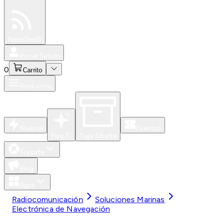
Especiales
Newsfeed
0
Iniciar Sesión
0
Carrito
Productos
Nuevos
Eventos
Para Ti
Caja Abierta
Soporte
Blog
Apps
Radiocomunicación
Soluciones Marinas
Electrónica de Navegación