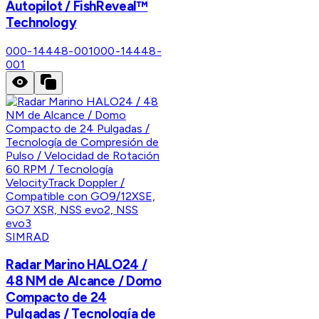
Autopilot / FishReveal™
Technology
000-14448-001
000-14448-
001
SIMRAD
Radar Marino HALO24 /
48 NM de Alcance / Domo
Compacto de 24
Pulgadas / Tecnología de