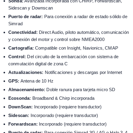
Sonda:
Avanzada incorporada con CHIRP, Forwardscan,
Sidescan y Downscan
Puerto de radar:
Para conexión a radar de estado sólido de
Simrad
Conectividad:
Direct Audio, piloto automático, comunicación
y conexión del motor y control sobre NMEA2000
Cartografía:
Compatible con Insight, Navionics, CMAP
Control:
Del circuito de la embarcación con sistema de
conmutación digital de zona C
Actualizaciones:
Notificaciones y descargas por Internet
GPS:
Antena de 10 Hz
Almacenamiento:
Doble ranura para tarjeta micro SD
Ecosonda:
Broadband & Chirp incorporada
DownScan:
Incorporado (requiere transductor)
Sidescan:
Incorporado (requiere transductor)
Forwardscan:
Incorporado (requiere transductor)
Puerto de radar:
Para conexión Simrad 3G / 4G o Halo 3, 4,