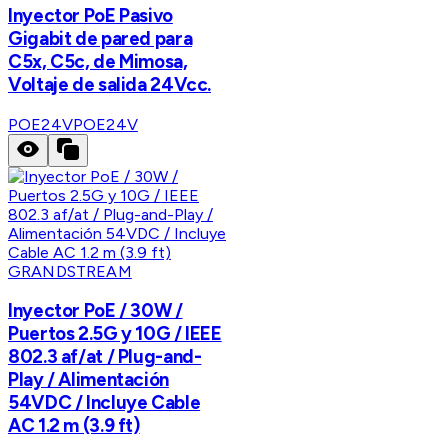
Inyector PoE Pasivo
Gigabit de pared para
C5x, C5c, de Mimosa,
Voltaje de salida 24Vcc.
POE24V
POE24V
GRANDSTREAM
Inyector PoE / 30W /
Puertos 2.5G y 10G / IEEE
802.3 af/at / Plug-and-
Play / Alimentación
54VDC / Incluye Cable
AC 1.2 m (3.9 ft)