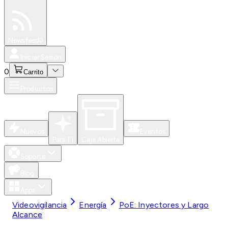
Especiales
Newsfeed
0
Iniciar Sesión
0
Carrito
Productos
Nuevos
Eventos
Para Ti
Caja Abierta
Soporte
Blog
Apps
Videovigilancia
Energía
PoE: Inyectores y Largo
Alcance