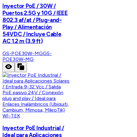
Inyector PoE / 30W /
Puertos 2.5G y 10G / IEEE
802.3 af/at / Plug-and-
Play / Alimentación
54VDC / Incluye Cable
AC 1.2 m (3.9 ft)
GS-POE30W-MG
GS-
POE30W-MG
WI-TEK
Inyector PoE Industrial /
Ideal para Aplicaciones