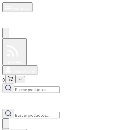
Productos
0
Especiales
Newsfeed
0
Iniciar Sesión
0
0