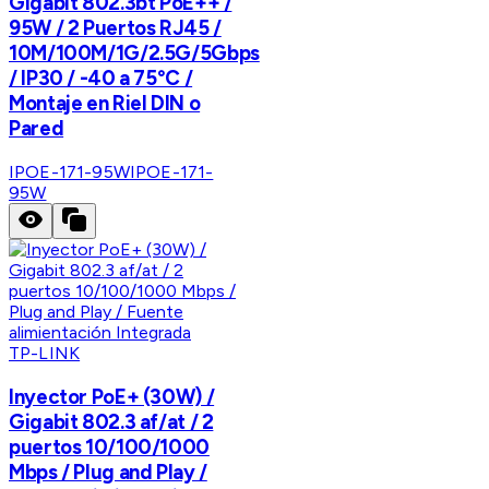
Gigabit 802.3bt PoE++ /
95W / 2 Puertos RJ45 /
10M/100M/1G/2.5G/5Gbps
/ IP30 / -40 a 75°C /
Montaje en Riel DIN o
Pared
IPOE-171-95W
IPOE-171-
95W
TP-LINK
Inyector PoE+ (30W) /
Gigabit 802.3 af/at / 2
puertos 10/100/1000
Mbps / Plug and Play /