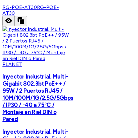
RG-POE-AT30
RG-POE-
AT30
PLANET
Inyector Industrial, Multi-
Gigabit 802.3bt PoE++ /
95W / 2 Puertos RJ45 /
10M/100M/1G/2.5G/5Gbps
/ IP30 / -40 a 75°C /
Montaje en Riel DIN o
Pared
Inyector Industrial, Multi-