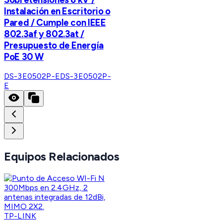
Instalación en Escritorio o
Pared / Cumple con IEEE
802.3af y 802.3at /
Presupuesto de Energía
PoE 30 W
DS-3E0502P-E
DS-3E0502P-
E
Equipos Relacionados
TP-LINK