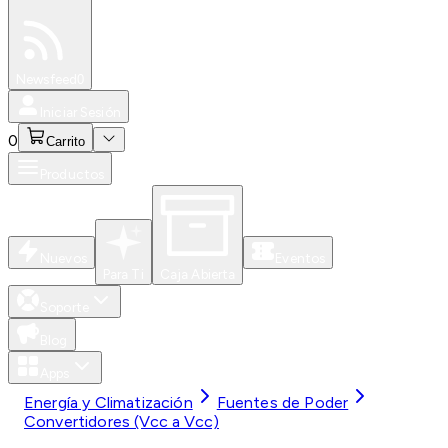
Especiales
Newsfeed
0
Iniciar Sesión
0
Carrito
Productos
Nuevos
Eventos
Para Ti
Caja Abierta
Soporte
Blog
Apps
Energía y Climatización
Fuentes de Poder
Convertidores (Vcc a Vcc)