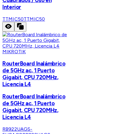
Cuadrados / Uso en
Interior
TTMIC50
TTMIC50
MIKROTIK
RouterBoard Inalámbrico
de 5GHz ac, 1 Puerto
Gigabit, CPU 720MHz,
Licencia L4
RouterBoard Inalámbrico
de 5GHz ac, 1 Puerto
Gigabit, CPU 720MHz,
Licencia L4
RB922UAGS-