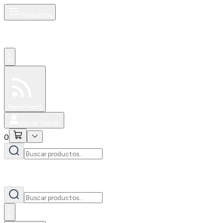
Productos
0
Especiales
Newsfeed
0
Iniciar Sesión
0
0