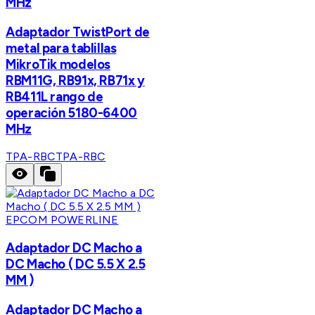
MHz
Adaptador TwistPort de
metal para tablillas
MikroTik modelos
RBM11G, RB91x, RB71x y
RB411L rango de
operación 5180-6400
MHz
TPA-RBC
TPA-RBC
EPCOM POWERLINE
Adaptador DC Macho a
DC Macho ( DC 5.5 X 2.5
MM )
Adaptador DC Macho a