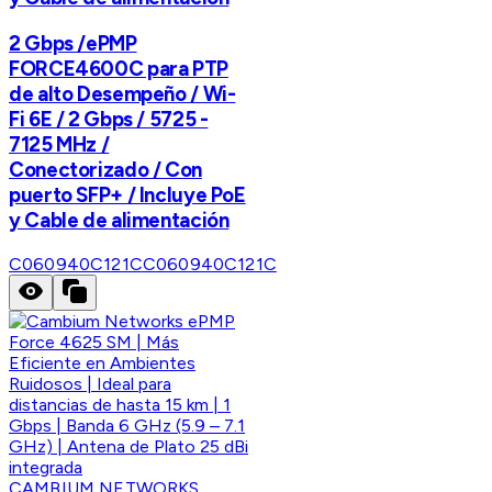
2 Gbps /ePMP
FORCE4600C para PTP
de alto Desempeño / Wi-
Fi 6E / 2 Gbps / 5725 -
7125 MHz /
Conectorizado / Con
puerto SFP+ / Incluye PoE
y Cable de alimentación
C060940C121C
C060940C121C
CAMBIUM NETWORKS