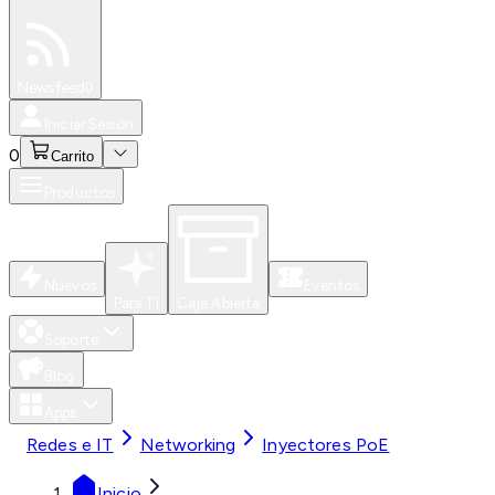
Especiales
Newsfeed
0
Iniciar Sesión
0
Carrito
Productos
Nuevos
Eventos
Para Ti
Caja Abierta
Soporte
Blog
Apps
Redes e IT
Networking
Inyectores PoE
Inicio