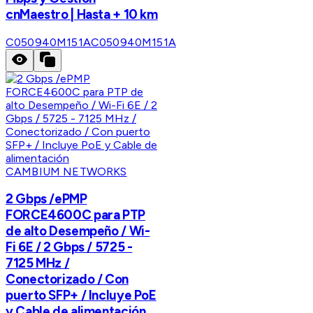
cnMaestro | Hasta + 10 km
C050940M151A
C050940M151A
CAMBIUM NETWORKS
2 Gbps /ePMP
FORCE4600C para PTP
de alto Desempeño / Wi-
Fi 6E / 2 Gbps / 5725 -
7125 MHz /
Conectorizado / Con
puerto SFP+ / Incluye PoE
y Cable de alimentación