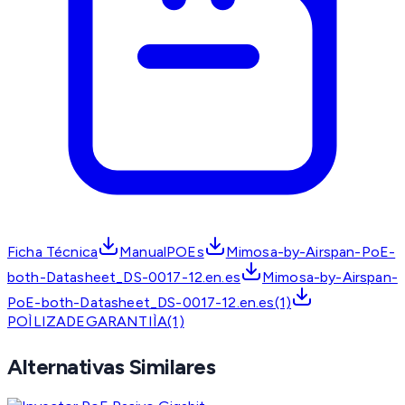
Ficha Técnica
ManualPOEs
Mimosa-by-Airspan-PoE-
both-Datasheet_DS-0017-12.en.es
Mimosa-by-Airspan-
PoE-both-Datasheet_DS-0017-12.en.es(1)
POÌLIZADEGARANTIÌA(1)
Alternativas Similares