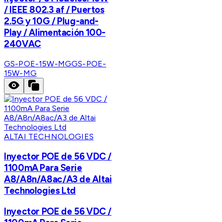
/ IEEE 802.3 af / Puertos
2.5G y 10G / Plug-and-
Play / Alimentación 100-
240VAC
GS-POE-15W-MG
GS-POE-
15W-MG
ALTAI TECHNOLOGIES
Inyector POE de 56 VDC /
1100mA Para Serie
A8/A8n/A8ac/A3 de Altai
Technologies Ltd
Inyector POE de 56 VDC /