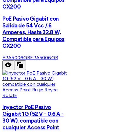
CX200
PoE Pasivo Gigabit con
Salida de 54 Vcc /.6
Amperes, Hasta 32.8 W,
Compatible para Equipos
CX200
EPA5006GR
EPA5006GR
RUIJIE
Inyector PoE Pasivo
Gigabit 1G (52 V - 0.6 A -
30 W), compatible con
cualquier Access Point