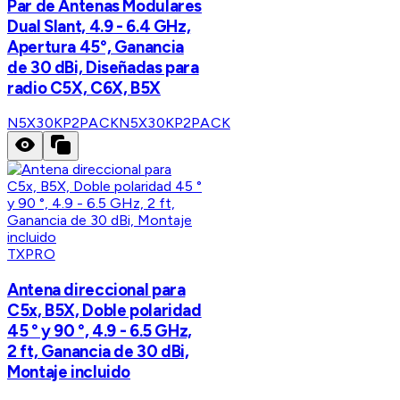
Par de Antenas Modulares
Dual Slant, 4.9 - 6.4 GHz,
Apertura 45°, Ganancia
de 30 dBi, Diseñadas para
radio C5X, C6X, B5X
N5X30KP2PACK
N5X30KP2PACK
TXPRO
Antena direccional para
C5x, B5X, Doble polaridad
45 ° y 90 °, 4.9 - 6.5 GHz,
2 ft, Ganancia de 30 dBi,
Montaje incluido