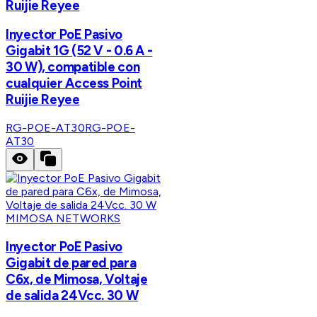
Ruijie Reyee
Inyector PoE Pasivo
Gigabit 1G (52 V - 0.6 A -
30 W), compatible con
cualquier Access Point
Ruijie Reyee
RG-POE-AT30
RG-POE-
AT30
MIMOSA NETWORKS
Inyector PoE Pasivo
Gigabit de pared para
C6x, de Mimosa, Voltaje
de salida 24Vcc. 30 W