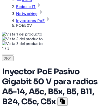
Redes e IT
Networking
Inyectores PoE
POE50V
1
/
3
360°
Inyector PoE Pasivo
Gigabit 50 V para radios
A5-14, A5c, B5x, B5, B11,
B24, C5c, C5x