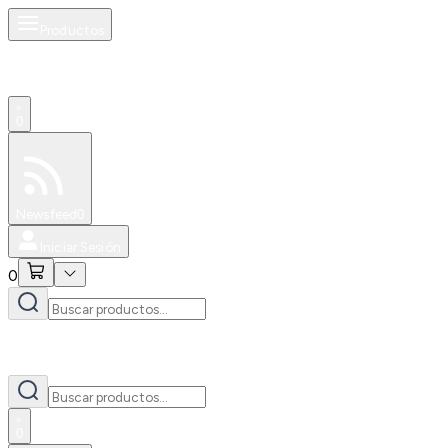
Productos
0
Especiales
Newsfeed
0
Iniciar Sesión
0
0