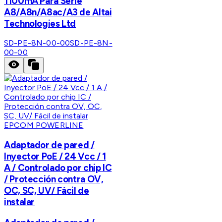
1100mA Para Serie
A8/A8n/A8ac/A3 de Altai
Technologies Ltd
SD-PE-8N-00-00
SD-PE-8N-
00-00
EPCOM POWERLINE
Adaptador de pared /
Inyector PoE / 24 Vcc / 1
A / Controlado por chip IC
/ Protección contra OV,
OC, SC, UV/ Fácil de
instalar