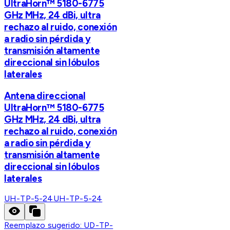
UltraHorn™ 5180-6775
GHz MHz, 24 dBi, ultra
rechazo al ruido, conexión
a radio sin pérdida y
transmisión altamente
direccional sin lóbulos
laterales
Antena direccional
UltraHorn™ 5180-6775
GHz MHz, 24 dBi, ultra
rechazo al ruido, conexión
a radio sin pérdida y
transmisión altamente
direccional sin lóbulos
laterales
UH-TP-5-24
UH-TP-5-24
Reemplazo sugerido:
UD-TP-