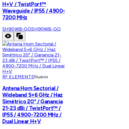
H+V / TwistPort™
Waveguide / IP55 / 4900-
7200 MHz
SH90WB-GO
SH90WB-GO
RF ELEMENTS
Nuevo
Antena Horn Sectorial /
Wideband 5+6 GHz / Haz
Simétrico 20° / Ganancia
21-23 dBi / TwistPort™ /
IP55 / 4900-7200 MHz /
Dual Linear H+V