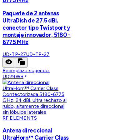
6775 MHz
Paquete de 2 antenas
UltraDish de 27.5 dBi,
conector tipo Twistport y
montaje innovador, 5180 -
6775 MHz
UD-TP-27
UD-TP-27
Reemplazo sugerido:
UD29WB
RF ELEMENTS
Antena direccional
UltraHorn™ Carrier Class