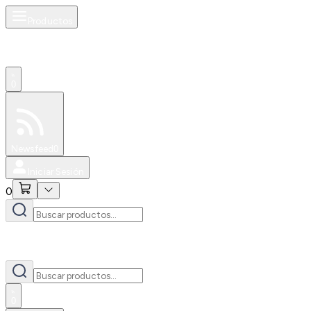
Productos
0
Especiales
Newsfeed
0
Iniciar Sesión
0
0