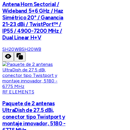
Antena Horn Sectorial /
Wideband 5+6 GHz / Haz
Simétrico 20° / Ganancia
21-23 dBi / TwistPort™ /
IP55 / 4900-7200 MHz /
Dual Linear H+V
SH20WB
SH20WB
RF ELEMENTS
Paquete de 2 antenas
UltraDish de 27.5 dBi,
conector tipo Twistport y
montaje innovador, 5180 -