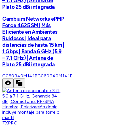
– 7.1 GHz) | Antena de
Plato 25 dBi integrada
Cambium Networks ePMP
Force 4625 SM | Más
Eficiente en Ambientes
Ruidosos | Ideal para
distancias de hasta 15 km |
1 Gbps | Banda 6 GHz (5.9
– 7.1 GHz) | Antena de
Plato 25 dBi integrada
C060940M141B
C060940M141B
TXPRO