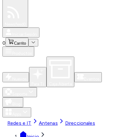
Especiales
Newsfeed
0
Iniciar Sesión
0
Carrito
Productos
Nuevos
Eventos
Para Ti
Caja Abierta
Soporte
Blog
Apps
Redes e IT
Antenas
Direccionales
Inicio