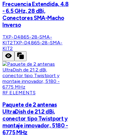
Frecuencia Extendida, 4.8
- 6.5 GHz, 28 dBi,
Conectores SMA-Macho
Inverso
TXP-D4865-28-SMA-
KIT2
TXP-D4865-28-SMA-
KIT2
RF ELEMENTS
Paquete de 2 antenas
UltraDish de 21.2 dBi,
conector tipo Twistport y
montaje innovador, 5180 -
6775 MHz