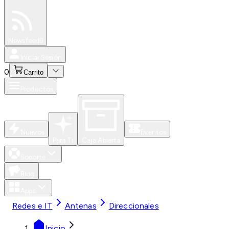
Especiales
Newsfeed
0
Iniciar Sesión
0
Carrito
Productos
Nuevos
Eventos
Para Ti
Caja Abierta
Soporte
Blog
Apps
Redes e IT
Antenas
Direccionales
Inicio