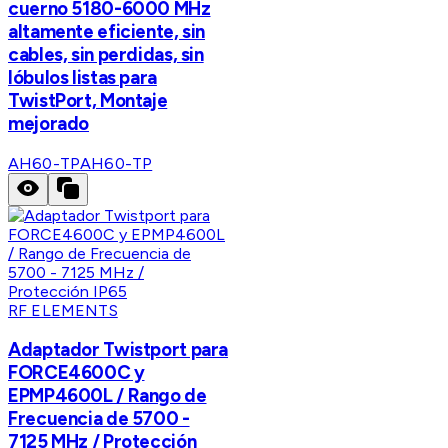
cuerno 5180-6000 MHz
altamente eficiente, sin
cables, sin perdidas, sin
lóbulos listas para
TwistPort, Montaje
mejorado
AH60-TP
AH60-TP
RF ELEMENTS
Adaptador Twistport para
FORCE4600C y
EPMP4600L / Rango de
Frecuencia de 5700 -
7125 MHz / Protección