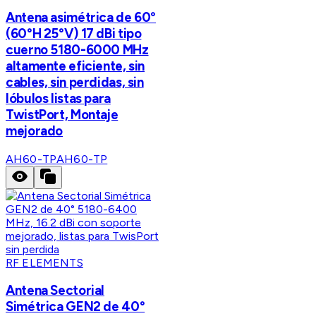
Antena asimétrica de 60°
(60°H 25°V) 17 dBi tipo
cuerno 5180-6000 MHz
altamente eficiente, sin
cables, sin perdidas, sin
lóbulos listas para
TwistPort, Montaje
mejorado
AH60-TP
AH60-TP
RF ELEMENTS
Antena Sectorial
Simétrica GEN2 de 40°