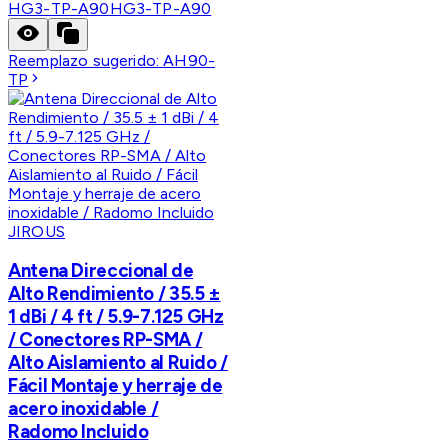
HG3-TP-A90
HG3-TP-A90
Reemplazo sugerido:
AH90-
TP
JIROUS
Antena Direccional de
Alto Rendimiento / 35.5 ±
1 dBi / 4 ft / 5.9-7.125 GHz
/ Conectores RP-SMA /
Alto Aislamiento al Ruido /
Fácil Montaje y herraje de
acero inoxidable /
Radomo Incluido