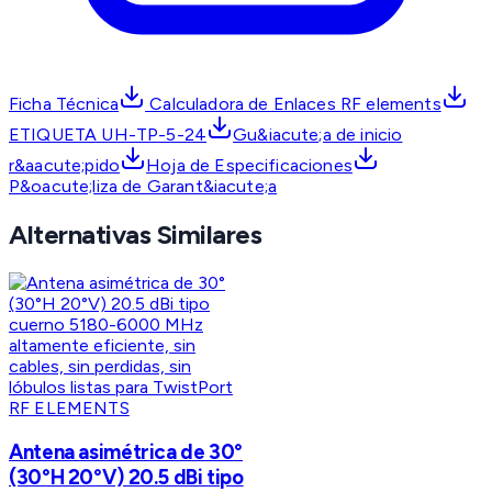
Ficha Técnica
Calculadora de Enlaces RF elements
ETIQUETA UH-TP-5-24
Gu&iacute;a de inicio
r&aacute;pido
Hoja de Especificaciones
P&oacute;liza de Garant&iacute;a
Alternativas Similares
RF ELEMENTS
Antena asimétrica de 30°
(30°H 20°V) 20.5 dBi tipo