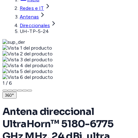
Redes e IT
Antenas
Direccionales
UH-TP-5-24
1
/
6
360°
Antena direccional
UltraHorn™ 5180-6775
GHz MHz, 24 dBi, ultra