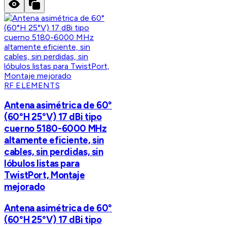
RF ELEMENTS
Antena asimétrica de 60°
(60°H 25°V) 17 dBi tipo
cuerno 5180-6000 MHz
altamente eficiente, sin
cables, sin perdidas, sin
lóbulos listas para
TwistPort, Montaje
mejorado
Antena asimétrica de 60°
(60°H 25°V) 17 dBi tipo