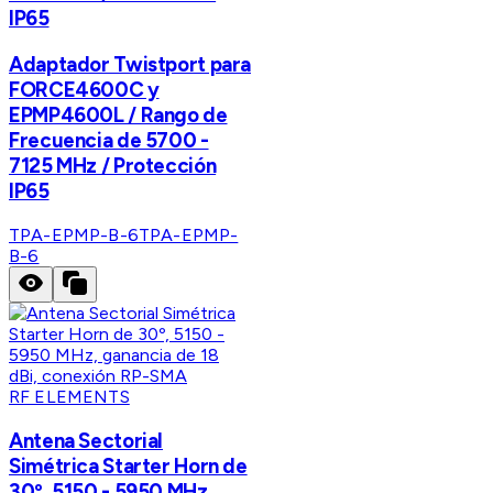
IP65
Adaptador Twistport para
FORCE4600C y
EPMP4600L / Rango de
Frecuencia de 5700 -
7125 MHz / Protección
IP65
TPA-EPMP-B-6
TPA-EPMP-
B-6
RF ELEMENTS
Antena Sectorial
Simétrica Starter Horn de
30º, 5150 - 5950 MHz,