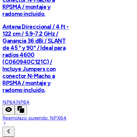
RPSMA / montaje y
radomo incluido.
Antena Direccional / 4 ft -
122 cm / 5.9-7.2 GHz /
Ganancia 36 dBi / SLANT
de 45 ° y 90° / Ideal para
radios 4600
(C060940C121C) /
Incluye Jumpers con
conector N-Macho a
RPSMA / montaje y
radomo incluido.
NP64
NP64
Reemplazo sugerido:
NPX64