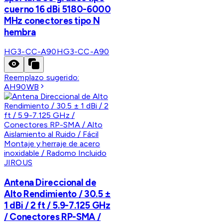
cuerno 16 dBi 5180-6000
MHz conectores tipo N
hembra
HG3-CC-A90
HG3-CC-A90
Reemplazo sugerido:
AH90WB
JIROUS
Antena Direccional de
Alto Rendimiento / 30.5 ±
1 dBi / 2 ft / 5.9-7.125 GHz
/ Conectores RP-SMA /