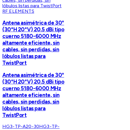
RF ELEMENTS
Antena asimétrica de 30°
(30°H 20°V) 20.5 dBi tipo
cuerno 5180-6000 MHz
altamente eficiente, sin
cables, sin perdidas, sin
lóbulos listas para
TwistPort
Antena asimétrica de 30°
(30°H 20°V) 20.5 dBi tipo
cuerno 5180-6000 MHz
altamente eficiente, sin
cables, sin perdidas, sin
lóbulos listas para
TwistPort
HG3-TP-A20-30
HG3-TP-