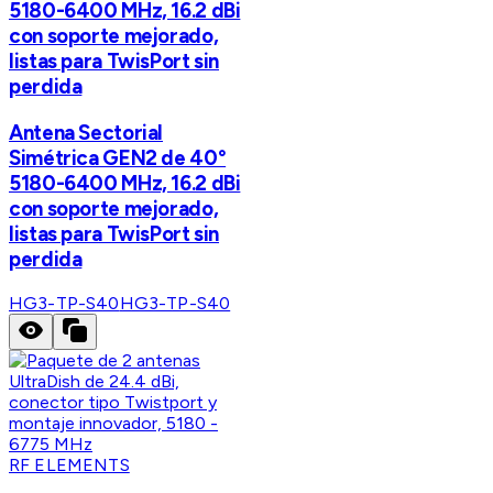
5180-6400 MHz, 16.2 dBi
con soporte mejorado,
listas para TwisPort sin
perdida
Antena Sectorial
Simétrica GEN2 de 40°
5180-6400 MHz, 16.2 dBi
con soporte mejorado,
listas para TwisPort sin
perdida
HG3-TP-S40
HG3-TP-S40
RF ELEMENTS