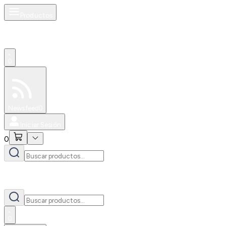
Productos
0
Especiales
Newsfeed
0
Iniciar Sesión
0
0