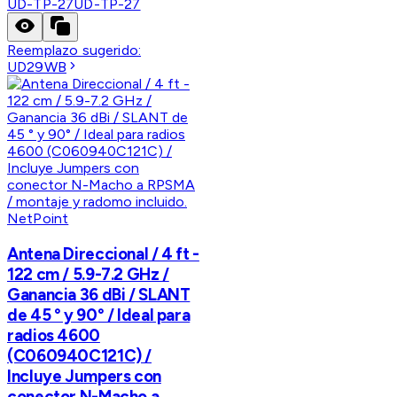
UD-TP-27
UD-TP-27
Reemplazo sugerido:
UD29WB
NetPoint
Antena Direccional / 4 ft -
122 cm / 5.9-7.2 GHz /
Ganancia 36 dBi / SLANT
de 45 ° y 90° / Ideal para
radios 4600
(C060940C121C) /
Incluye Jumpers con
conector N-Macho a