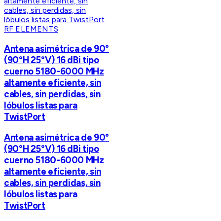
RF ELEMENTS
Antena asimétrica de 90°
(90°H 25°V) 16 dBi tipo
cuerno 5180-6000 MHz
altamente eficiente, sin
cables, sin perdidas, sin
lóbulos listas para
TwistPort
Antena asimétrica de 90°
(90°H 25°V) 16 dBi tipo
cuerno 5180-6000 MHz
altamente eficiente, sin
cables, sin perdidas, sin
lóbulos listas para
TwistPort