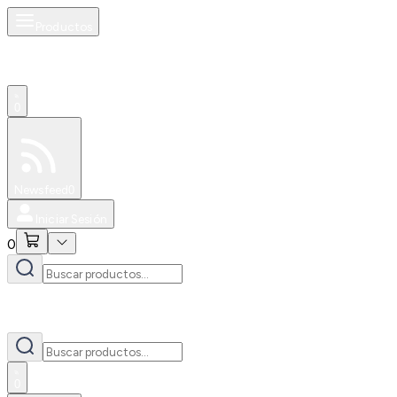
Productos
0
Especiales
Newsfeed
0
Iniciar Sesión
0
0