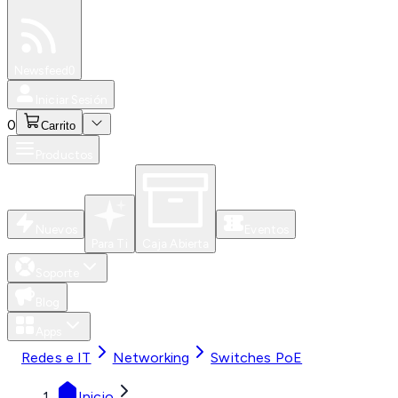
Especiales
Newsfeed
0
Iniciar Sesión
0
Carrito
Productos
Nuevos
Eventos
Para Ti
Caja Abierta
Soporte
Blog
Apps
Redes e IT
Networking
Switches PoE
Inicio