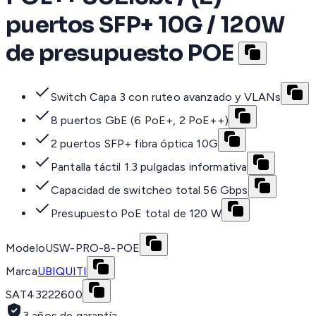
puertos SFP+ 10G / 120W
de presupuesto POE
Switch Capa 3 con ruteo avanzado y VLANs
8 puertos GbE (6 PoE+, 2 PoE++)
2 puertos SFP+ fibra óptica 10G
Pantalla táctil 1.3 pulgadas informativa
Capacidad de switcheo total 56 Gbps
Presupuesto PoE total de 120 W
Modelo
USW-PRO-8-POE
Marca
UBIQUITI
SAT
43222600
3 años de garantía