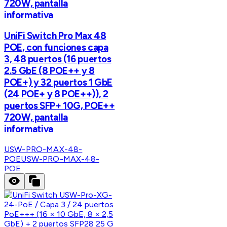
720W, pantalla
informativa
UniFi Switch Pro Max 48
POE, con funciones capa
3, 48 puertos (16 puertos
2.5 GbE (8 POE++ y 8
POE+) y 32 puertos 1 GbE
(24 POE+ y 8 POE++)), 2
puertos SFP+ 10G, POE++
720W, pantalla
informativa
USW-PRO-MAX-48-
POE
USW-PRO-MAX-48-
POE