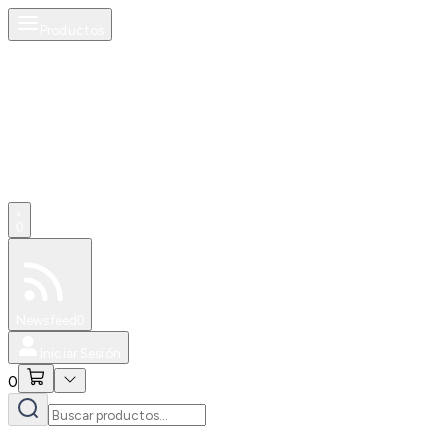
Productos
0
Especiales
Newsfeed
0
Iniciar Sesión
0