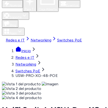
Nuevos
Eventos
Para Ti
Caja Abierta
Soporte
Blog
Apps
Redes e IT
Networking
Switches PoE
Inicio
Redes e IT
Networking
Switches PoE
USW-PRO-XG-48-POE