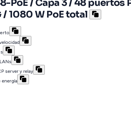
PoE / Capa 3 / 48 puertos Po
 / 1080 W PoE total
erto
velocidad
ps
VLANs
P server y relay
 energía