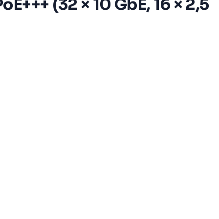
E+++ (32 × 10 GbE, 16 × 2,5