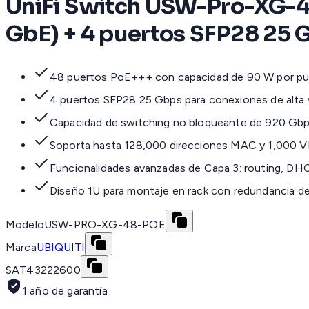
UniFi Switch USW-Pro-XG-48-
GbE) + 4 puertos SFP28 25 G
48 puertos PoE+++ con capacidad de 90 W por pu
4 puertos SFP28 25 Gbps para conexiones de alta 
Capacidad de switching no bloqueante de 920 Gb
Soporta hasta 128,000 direcciones MAC y 1,000 
Funcionalidades avanzadas de Capa 3: routing, DHC
Diseño 1U para montaje en rack con redundancia de
Modelo
USW-PRO-XG-48-POE
Marca
UBIQUITI
SAT
43222600
1 año de garantía