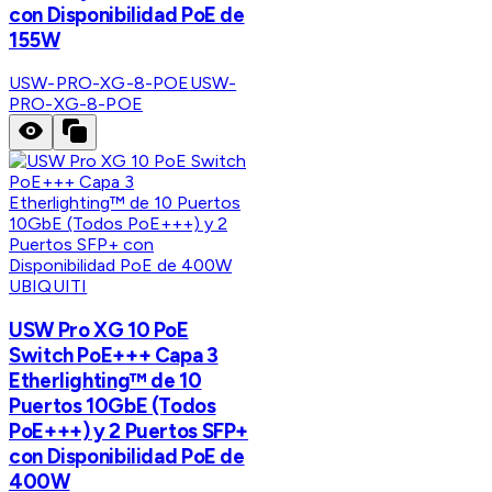
con Disponibilidad PoE de
155W
USW-PRO-XG-8-POE
USW-
PRO-XG-8-POE
UBIQUITI
USW Pro XG 10 PoE
Switch PoE+++ Capa 3
Etherlighting™ de 10
Puertos 10GbE (Todos
PoE+++) y 2 Puertos SFP+
con Disponibilidad PoE de
400W