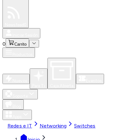
Especiales
Newsfeed
0
Iniciar Sesión
0
Carrito
Productos
Nuevos
Eventos
Para Ti
Caja Abierta
Soporte
Blog
Apps
Redes e IT
Networking
Switches
Inicio