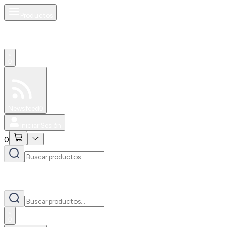
Productos
0
Especiales
Newsfeed
0
Iniciar Sesión
0
0