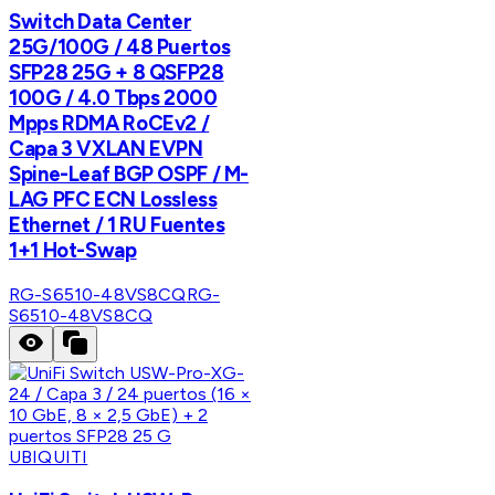
Switch Data Center
25G/100G / 48 Puertos
SFP28 25G + 8 QSFP28
100G / 4.0 Tbps 2000
Mpps RDMA RoCEv2 /
Capa 3 VXLAN EVPN
Spine-Leaf BGP OSPF / M-
LAG PFC ECN Lossless
Ethernet / 1 RU Fuentes
1+1 Hot-Swap
RG-S6510-48VS8CQ
RG-
S6510-48VS8CQ
UBIQUITI