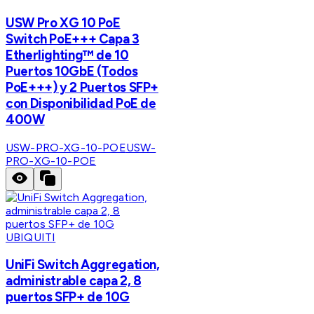
USW Pro XG 10 PoE
Switch PoE+++ Capa 3
Etherlighting™ de 10
Puertos 10GbE (Todos
PoE+++) y 2 Puertos SFP+
con Disponibilidad PoE de
400W
USW-PRO-XG-10-POE
USW-
PRO-XG-10-POE
UBIQUITI
UniFi Switch Aggregation,
administrable capa 2, 8
puertos SFP+ de 10G