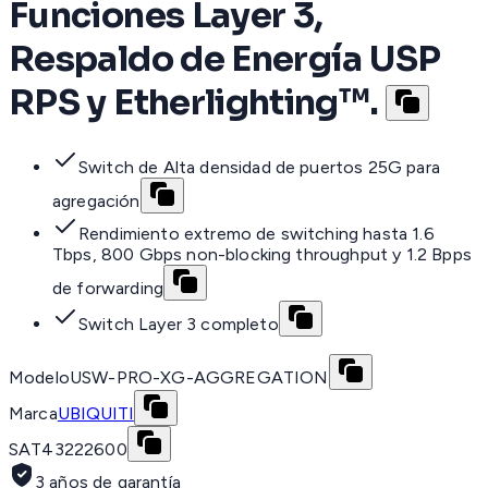
Funciones Layer 3,
Respaldo de Energía USP
RPS y Etherlighting™.
Switch de Alta densidad de puertos 25G para
agregación
Rendimiento extremo de switching hasta 1.6
Tbps, 800 Gbps non-blocking throughput y 1.2 Bpps
de forwarding
Switch Layer 3 completo
Modelo
USW-PRO-XG-AGGREGATION
Marca
UBIQUITI
SAT
43222600
3 años de garantía