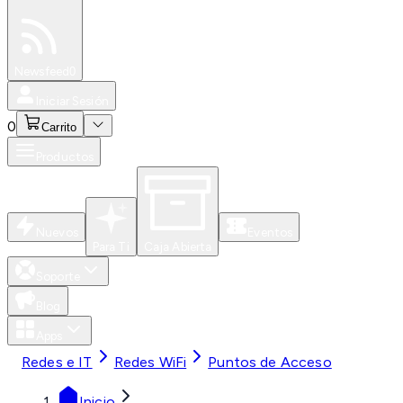
Especiales
Newsfeed
0
Iniciar Sesión
0
Carrito
Productos
Nuevos
Eventos
Para Ti
Caja Abierta
Soporte
Blog
Apps
Redes e IT
Redes WiFi
Puntos de Acceso
Inicio