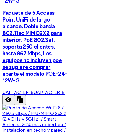
12W-G
Paquete de 5 Access
Point UniFi de largo
alcance, Doble banda
802.11ac MIMO2X2 para
interior, PoE 802.3af,
soporta 250 clientes,
hasta 867 Mbps, Los
equipos no incluyen poe
se sugiere comprar
aparte el modelo POE-24-
12W-G
UAP-AC-LR-5
UAP-AC-LR-5