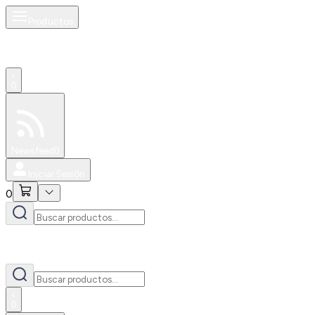
Productos
0
Especiales
Newsfeed
0
Iniciar Sesión
0
0