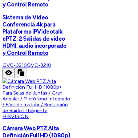
y Control Remoto
Sistema de Video
Conferencia 4k para
Plataforma IPVideotalk
ePTZ, 2 Salidas de video
HDMI, audio incorporado
y Control Remoto
GVC-3210
GVC-3210
HIKVISION
Cámara Web PTZ Alta
Definición Full HD (1080p)