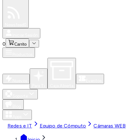
Especiales
Newsfeed
0
Iniciar Sesión
0
Carrito
Productos
Nuevos
Eventos
Para Ti
Caja Abierta
Soporte
Blog
Apps
Redes e IT
Equipo de Cómputo
Cámaras WEB
Inicio