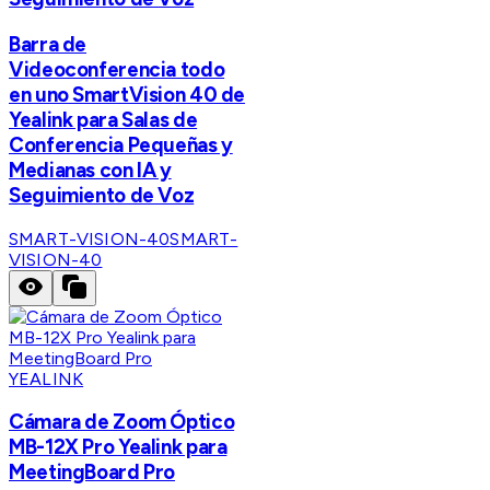
Barra de
Videoconferencia todo
en uno SmartVision 40 de
Yealink para Salas de
Conferencia Pequeñas y
Medianas con IA y
Seguimiento de Voz
SMART-VISION-40
SMART-
VISION-40
YEALINK
Cámara de Zoom Óptico
MB-12X Pro Yealink para
MeetingBoard Pro