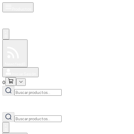
Productos
0
Especiales
Newsfeed
0
Iniciar Sesión
0
0