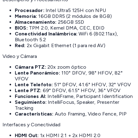
Procesador:
Intel Ultra5 125H con NPU
Memoria:
16GB DDR5 (2 módulos de 8GB)
Almacenamiento:
256GB SSD
BIOS:
TPM 2.0, Kernel DMA, CEC, EDID
Conectividad Inalámbrica:
WiFi 6 (802.11ax),
Bluetooth 5.2
Red:
2x Gigabit Ethernet (1 para red AV)
Video y Cámara
Cámara PTZ:
20x zoom óptico
Lente Panorámico:
110° DFOV, 98° HFOV, 82°
VFOV
Lente Telefoto:
51° DFOV, 41.6° HFOV, 32° VFOV
Lente PTZ:
69° DFOV, 61.5° HFOV, 36° VFOV
Funciones AI:
IntelliFrame, Participant Identification
Seguimiento:
IntelliFocus, Speaker, Presenter
Tracking
Características:
Auto Framing, Video Fence, PIP
Interfaces y Conectividad
HDMI Out:
1x HDMI 2.1 + 2x HDMI 2.0