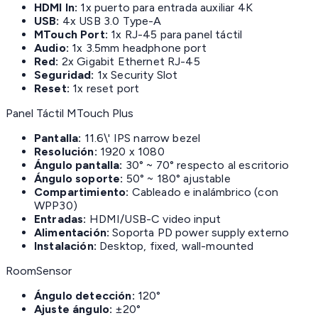
HDMI In:
1x puerto para entrada auxiliar 4K
USB:
4x USB 3.0 Type-A
MTouch Port:
1x RJ-45 para panel táctil
Audio:
1x 3.5mm headphone port
Red:
2x Gigabit Ethernet RJ-45
Seguridad:
1x Security Slot
Reset:
1x reset port
Panel Táctil MTouch Plus
Pantalla:
11.6\' IPS narrow bezel
Resolución:
1920 x 1080
Ángulo pantalla:
30° ~ 70° respecto al escritorio
Ángulo soporte:
50° ~ 180° ajustable
Compartimiento:
Cableado e inalámbrico (con
WPP30)
Entradas:
HDMI/USB-C video input
Alimentación:
Soporta PD power supply externo
Instalación:
Desktop, fixed, wall-mounted
RoomSensor
Ángulo detección:
120°
Ajuste ángulo:
±20°