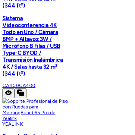
(344 ft²)
Sistema
Videoconferencia 4K
Todo en Uno / Cámara
8MP + Altavoz 3W /
Micrófono 8 Filas / USB
Type-C BYOD /
Transmisión Inalámbrica
4K / Salas hasta 32 m²
(344 ft²)
CA400
CA400
YEALINK