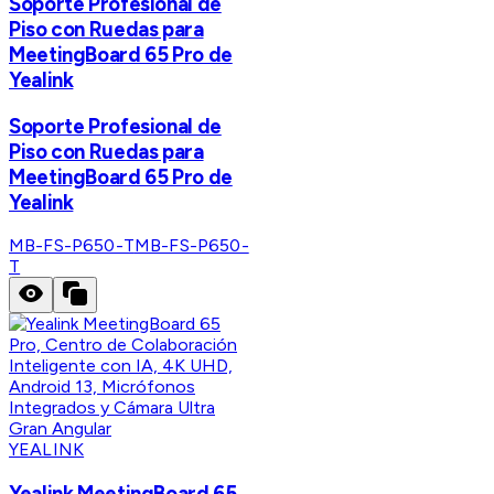
Soporte Profesional de
Piso con Ruedas para
MeetingBoard 65 Pro de
Yealink
Soporte Profesional de
Piso con Ruedas para
MeetingBoard 65 Pro de
Yealink
MB-FS-P650-T
MB-FS-P650-
T
YEALINK
Yealink MeetingBoard 65