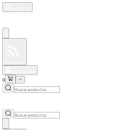
Productos
0
Especiales
Newsfeed
0
Iniciar Sesión
0
0