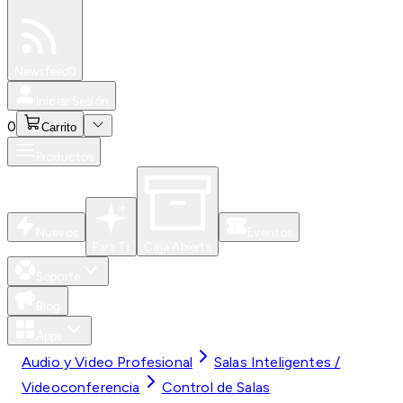
Especiales
Newsfeed
0
Iniciar Sesión
0
Carrito
Productos
Nuevos
Eventos
Para Ti
Caja Abierta
Soporte
Blog
Apps
Audio y Video Profesional
Salas Inteligentes /
Videoconferencia
Control de Salas