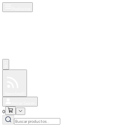
Productos
0
Especiales
Newsfeed
0
Iniciar Sesión
0