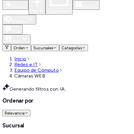
Nuevos
Eventos
Para Ti
Caja Abierta
Soporte
Blog
Apps
Orden
Sucursales
Categorías
Inicio
Redes e IT
Equipo de Cómputo
Cámaras WEB
Generando filtros con IA...
Ordenar por
Relevancia
Sucursal