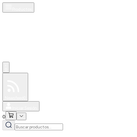
Productos
0
Especiales
Newsfeed
0
Iniciar Sesión
0