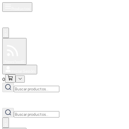
Productos
0
Especiales
Newsfeed
0
Iniciar Sesión
0
0