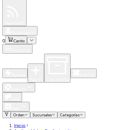
Especiales
Newsfeed
0
Iniciar Sesión
0
Carrito
Productos
Nuevos
Eventos
Para Ti
Caja Abierta
Soporte
Blog
Apps
Orden
Sucursales
Categorías
Inicio