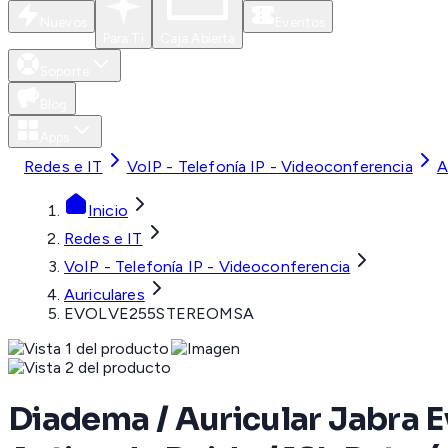
Nuevos
Eventos
Para Ti
Caja Abierta
Soporte
Blog
Apps
Redes e IT
VoIP - Telefonía IP - Videoconferencia
A
Inicio
Redes e IT
VoIP - Telefonía IP - Videoconferencia
Auriculares
EVOLVE255STEREOMSA
Diadema / Auricular Jabra E