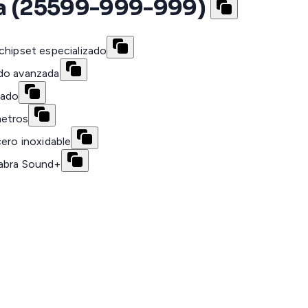
ría (25599-999-999)
chipset especializado
ido avanzada
vado
metros
cero inoxidable
Jabra Sound+