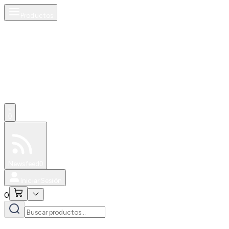
Productos
0
Especiales
Newsfeed
0
Iniciar Sesión
0