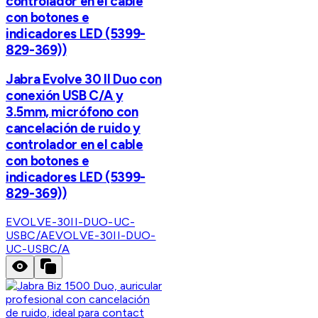
controlador en el cable
con botones e
indicadores LED (5399-
829-369))
Jabra Evolve 30 II Duo con
conexión USB C/A y
3.5mm, micrófono con
cancelación de ruido y
controlador en el cable
con botones e
indicadores LED (5399-
829-369))
EVOLVE-30II-DUO-UC-
USBC/A
EVOLVE-30II-DUO-
UC-USBC/A