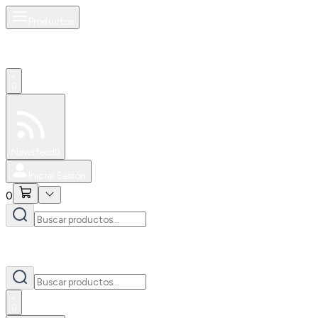
Productos
0
Especiales
Newsfeed
0
Iniciar Sesión
0
0