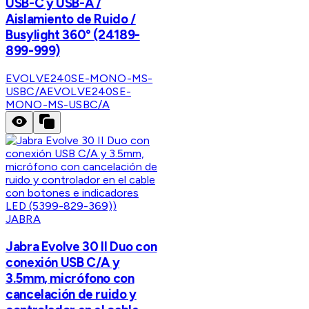
USB-C y USB-A /
Aislamiento de Ruido /
Busylight 360° (24189-
899-999)
EVOLVE240SE-MONO-MS-
USBC/A
EVOLVE240SE-
MONO-MS-USBC/A
JABRA
Jabra Evolve 30 II Duo con
conexión USB C/A y
3.5mm, micrófono con
cancelación de ruido y