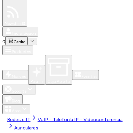
Especiales
Newsfeed
0
Iniciar Sesión
0
Carrito
Productos
Nuevos
Eventos
Para Ti
Caja Abierta
Soporte
Blog
Apps
Redes e IT
VoIP - Telefonía IP - Videoconferencia
Auriculares