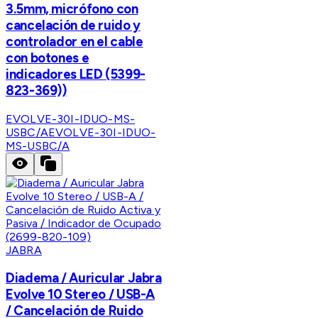
3.5mm, micrófono con
cancelación de ruido y
controlador en el cable
con botones e
indicadores LED (5399-
823-369))
EVOLVE-30I-IDUO-MS-
USBC/A
EVOLVE-30I-IDUO-
MS-USBC/A
JABRA
Diadema / Auricular Jabra
Evolve 10 Stereo / USB-A
/ Cancelación de Ruido