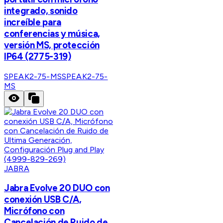
integrado, sonido
increíble para
conferencias y música,
versión MS, protección
IP64 (2775-319)
SPEAK2-75-MS
SPEAK2-75-
MS
JABRA
Jabra Evolve 20 DUO con
conexión USB C/A,
Micrófono con
Cancelación de Ruido de