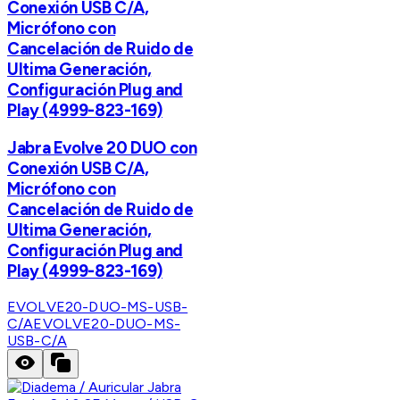
Conexión USB C/A,
Micrófono con
Cancelación de Ruido de
Ultima Generación,
Configuración Plug and
Play (4999-823-169)
Jabra Evolve 20 DUO con
Conexión USB C/A,
Micrófono con
Cancelación de Ruido de
Ultima Generación,
Configuración Plug and
Play (4999-823-169)
EVOLVE20-DUO-MS-USB-
C/A
EVOLVE20-DUO-MS-
USB-C/A