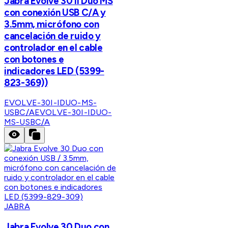
Jabra Evolve 30 II Duo MS
con conexión USB C/A y
3.5mm, micrófono con
cancelación de ruido y
controlador en el cable
con botones e
indicadores LED (5399-
823-369))
EVOLVE-30I-IDUO-MS-
USBC/A
EVOLVE-30I-IDUO-
MS-USBC/A
JABRA
Jabra Evolve 30 Duo con