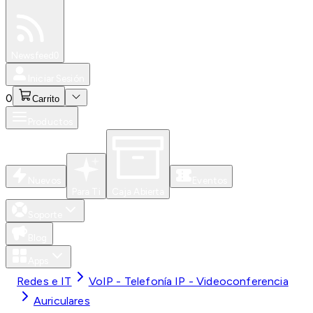
Especiales
Newsfeed
0
Iniciar Sesión
0
Carrito
Productos
Nuevos
Eventos
Para Ti
Caja Abierta
Soporte
Blog
Apps
Redes e IT
VoIP - Telefonía IP - Videoconferencia
Auriculares