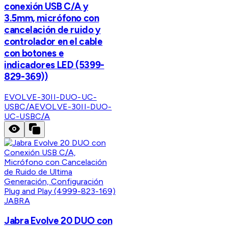
conexión USB C/A y
3.5mm, micrófono con
cancelación de ruido y
controlador en el cable
con botones e
indicadores LED (5399-
829-369))
EVOLVE-30II-DUO-UC-
USBC/A
EVOLVE-30II-DUO-
UC-USBC/A
JABRA
Jabra Evolve 20 DUO con