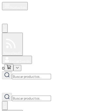
Productos
0
Especiales
Newsfeed
0
Iniciar Sesión
0
0