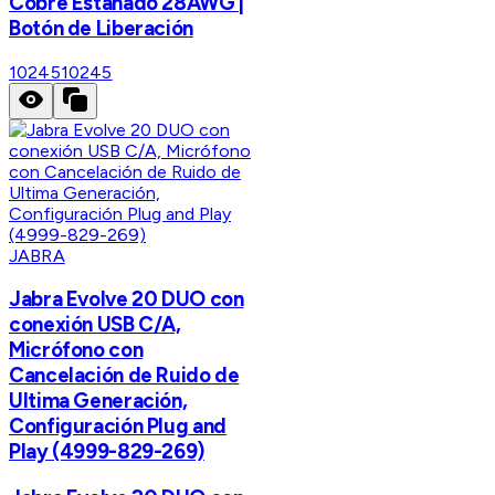
Cobre Estañado 28AWG |
Botón de Liberación
10245
10245
JABRA
Jabra Evolve 20 DUO con
conexión USB C/A,
Micrófono con
Cancelación de Ruido de
Ultima Generación,
Configuración Plug and
Play (4999-829-269)