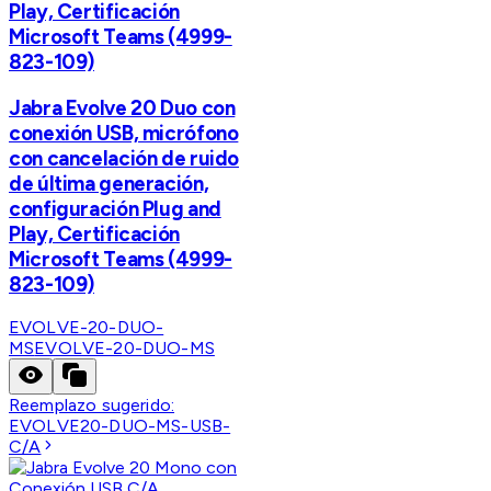
Play, Certificación
Microsoft Teams (4999-
823-109)
Jabra Evolve 20 Duo con
conexión USB, micrófono
con cancelación de ruido
de última generación,
configuración Plug and
Play, Certificación
Microsoft Teams (4999-
823-109)
EVOLVE-20-DUO-
MS
EVOLVE-20-DUO-MS
Reemplazo sugerido:
EVOLVE20-DUO-MS-USB-
C/A