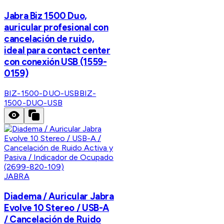
Jabra Biz 1500 Duo,
auricular profesional con
cancelación de ruido,
ideal para contact center
con conexión USB (1559-
0159)
BIZ-1500-DUO-USB
BIZ-
1500-DUO-USB
JABRA
Diadema / Auricular Jabra
Evolve 10 Stereo / USB-A
/ Cancelación de Ruido