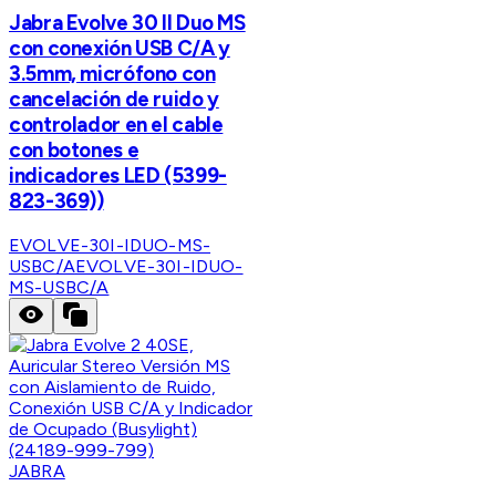
Jabra Evolve 30 II Duo MS
con conexión USB C/A y
3.5mm, micrófono con
cancelación de ruido y
controlador en el cable
con botones e
indicadores LED (5399-
823-369))
EVOLVE-30I-IDUO-MS-
USBC/A
EVOLVE-30I-IDUO-
MS-USBC/A
JABRA