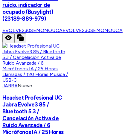
ruido, indicador de
ocupado (Busylight)
(23189-889-979)
EVOLVE230SEMONOUCA
EVOLVE230SEMONOUCA
JABRA
Nuevo
Headset Profesional UC
Jabra Evolve3 85 /
Bluetooth 5.3 /
Cancelación Activa de
Ruido Avanzada / 6
Micrófonos IA / 25 Horas