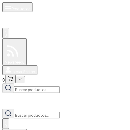
Productos
0
Especiales
Newsfeed
0
Iniciar Sesión
0
0