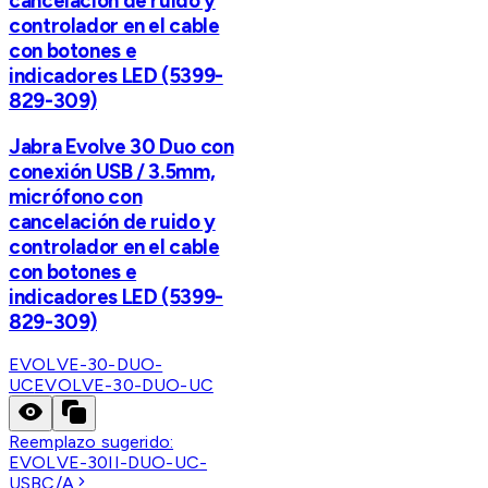
cancelación de ruido y
controlador en el cable
con botones e
indicadores LED (5399-
829-309)
Jabra Evolve 30 Duo con
conexión USB / 3.5mm,
micrófono con
cancelación de ruido y
controlador en el cable
con botones e
indicadores LED (5399-
829-309)
EVOLVE-30-DUO-
UC
EVOLVE-30-DUO-UC
Reemplazo sugerido:
EVOLVE-30II-DUO-UC-
USBC/A