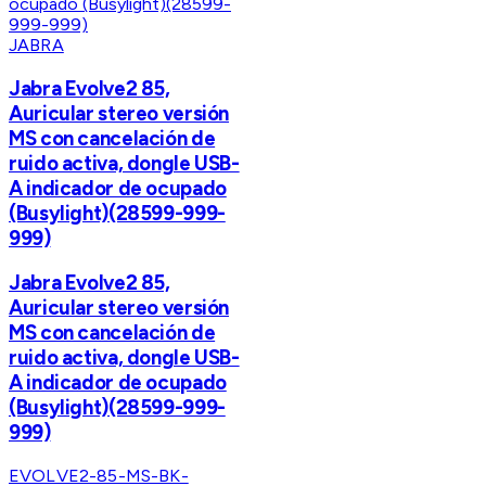
JABRA
Jabra Evolve2 85,
Auricular stereo versión
MS con cancelación de
ruido activa, dongle USB-
A indicador de ocupado
(Busylight)(28599-999-
999)
Jabra Evolve2 85,
Auricular stereo versión
MS con cancelación de
ruido activa, dongle USB-
A indicador de ocupado
(Busylight)(28599-999-
999)
EVOLVE2-85-MS-BK-