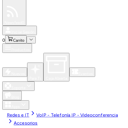
Especiales
Newsfeed
0
Iniciar Sesión
0
Carrito
Productos
Nuevos
Eventos
Para Ti
Caja Abierta
Soporte
Blog
Apps
Redes e IT
VoIP - Telefonía IP - Videoconferencia
Accesorios