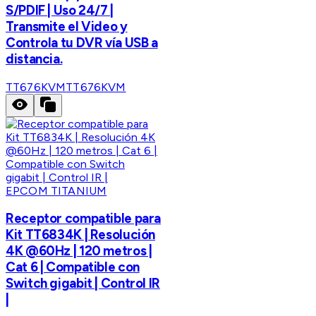
S/PDIF | Uso 24/7 |
Transmite el Video y
Controla tu DVR vía USB a
distancia.
TT676KVM
TT676KVM
EPCOM TITANIUM
Receptor compatible para
Kit TT6834K | Resolución
4K @60Hz | 120 metros |
Cat 6 | Compatible con
Switch gigabit | Control IR
|