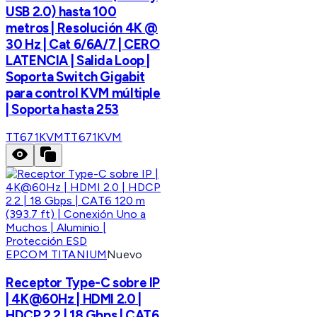
USB 2.0) hasta 100
metros | Resolución 4K @
30 Hz | Cat 6/6A/7 | CERO
LATENCIA | Salida Loop |
Soporta Switch Gigabit
para control KVM múltiple
| Soporta hasta 253
TT671KVM
TT671KVM
EPCOM TITANIUM
Nuevo
Receptor Type-C sobre IP
| 4K@60Hz | HDMI 2.0 |
HDCP 2.2 | 18 Gbps | CAT6