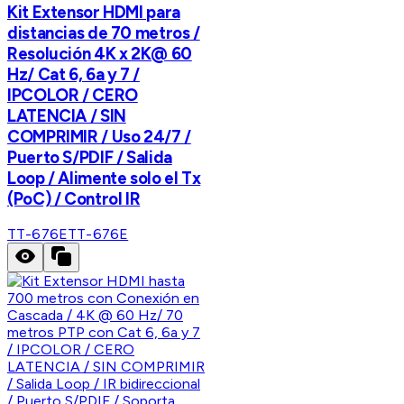
Kit Extensor HDMI para
distancias de 70 metros /
Resolución 4K x 2K@ 60
Hz/ Cat 6, 6a y 7 /
IPCOLOR / CERO
LATENCIA / SIN
COMPRIMIR / Uso 24/7 /
Puerto S/PDIF / Salida
Loop / Alimente solo el Tx
(PoC) / Control IR
TT-676E
TT-676E