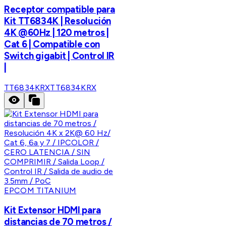
Receptor compatible para
Kit TT6834K | Resolución
4K @60Hz | 120 metros |
Cat 6 | Compatible con
Switch gigabit | Control IR
|
TT6834KRX
TT6834KRX
EPCOM TITANIUM
Kit Extensor HDMI para
distancias de 70 metros /