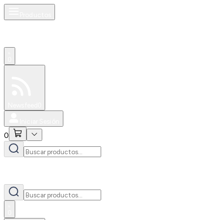
Productos
0
Especiales
Newsfeed
0
Iniciar Sesión
0
0