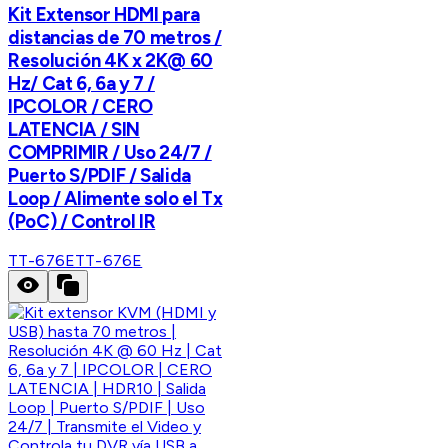
Kit Extensor HDMI para
distancias de 70 metros /
Resolución 4K x 2K@ 60
Hz/ Cat 6, 6a y 7 /
IPCOLOR / CERO
LATENCIA / SIN
COMPRIMIR / Uso 24/7 /
Puerto S/PDIF / Salida
Loop / Alimente solo el Tx
(PoC) / Control IR
TT-676E
TT-676E