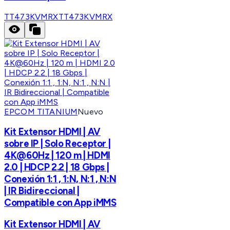
TT473KVMRX
TT473KVMRX
EPCOM TITANIUM
Nuevo
Kit Extensor HDMI | AV
sobre IP | Solo Receptor |
4K@60Hz | 120 m | HDMI
2.0 | HDCP 2.2 | 18 Gbps |
Conexión 1:1 , 1:N, N:1 , N:N
| IR Bidireccional |
Compatible con App iMMS
Kit Extensor HDMI | AV