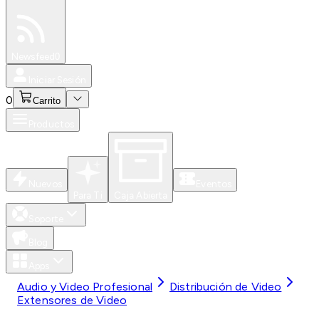
Especiales
Newsfeed
0
Iniciar Sesión
0
Carrito
Productos
Nuevos
Eventos
Para Ti
Caja Abierta
Soporte
Blog
Apps
Audio y Video Profesional
Distribución de Video
Extensores de Video