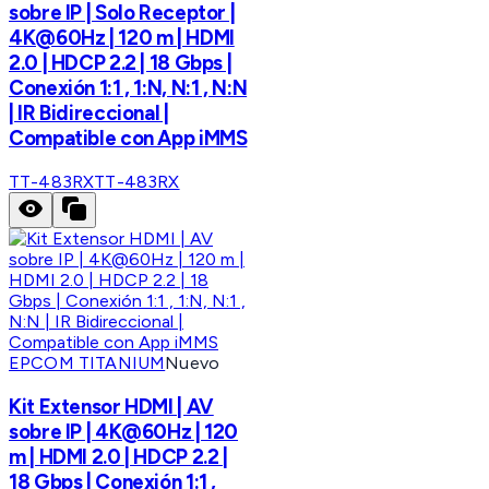
sobre IP | Solo Receptor |
4K@60Hz | 120 m | HDMI
2.0 | HDCP 2.2 | 18 Gbps |
Conexión 1:1 , 1:N, N:1 , N:N
| IR Bidireccional |
Compatible con App iMMS
TT-483RX
TT-483RX
EPCOM TITANIUM
Nuevo
Kit Extensor HDMI | AV
sobre IP | 4K@60Hz | 120
m | HDMI 2.0 | HDCP 2.2 |
18 Gbps | Conexión 1:1 ,