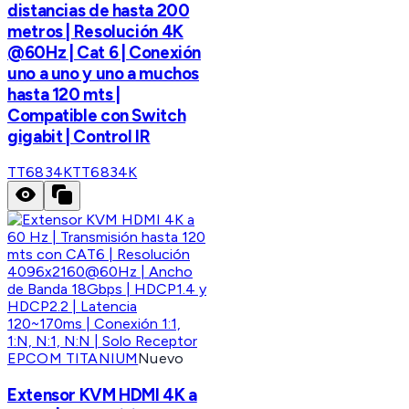
distancias de hasta 200
metros | Resolución 4K
@60Hz | Cat 6 | Conexión
uno a uno y uno a muchos
hasta 120 mts |
Compatible con Switch
gigabit | Control IR
TT6834K
TT6834K
EPCOM TITANIUM
Nuevo
Extensor KVM HDMI 4K a