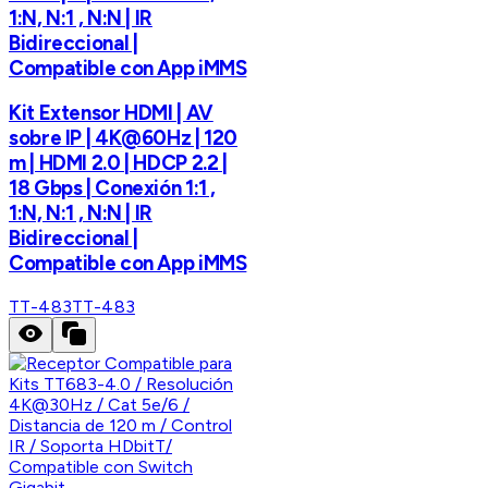
1:N, N:1 , N:N | IR
Bidireccional |
Compatible con App iMMS
Kit Extensor HDMI | AV
sobre IP | 4K@60Hz | 120
m | HDMI 2.0 | HDCP 2.2 |
18 Gbps | Conexión 1:1 ,
1:N, N:1 , N:N | IR
Bidireccional |
Compatible con App iMMS
TT-483
TT-483