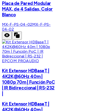
Placa de Pared Modular
MAX, de 4 Salidas, Color
Blanco
MX-F-PS-04-02
MX-F-PS-
04-02
EPCOM PROAUDIO
Kit Extensor HDBaseT |
4K2K@60Hz 40m |
1080p 70m | Función PoC
| IR Bidireccional | RS-232
|
Kit Extensor HDBaseT |
4K2K@60Hz 40m |