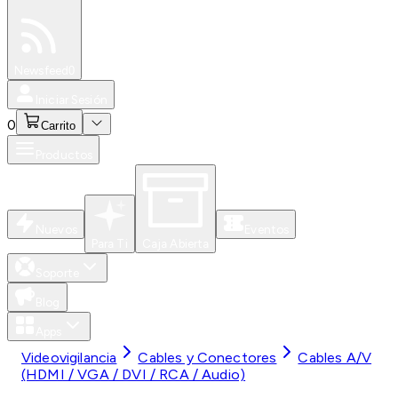
Especiales
Newsfeed
0
Iniciar Sesión
0
Carrito
Productos
Nuevos
Eventos
Para Ti
Caja Abierta
Soporte
Blog
Apps
Videovigilancia
Cables y Conectores
Cables A/V
(HDMI / VGA / DVI / RCA / Audio)