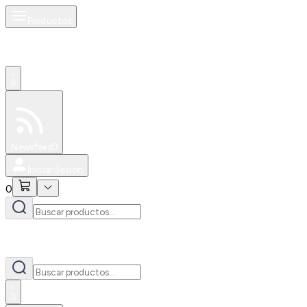
Productos
0
Especiales
Newsfeed
0
Iniciar Sesión
0
0