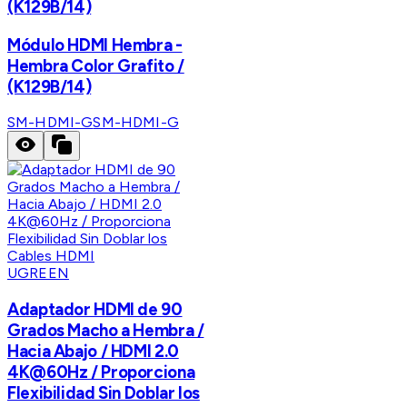
(K129B/14)
Módulo HDMI Hembra -
Hembra Color Grafito /
(K129B/14)
SM-HDMI-G
SM-HDMI-G
UGREEN
Adaptador HDMI de 90
Grados Macho a Hembra /
Hacia Abajo / HDMI 2.0
4K@60Hz / Proporciona
Flexibilidad Sin Doblar los