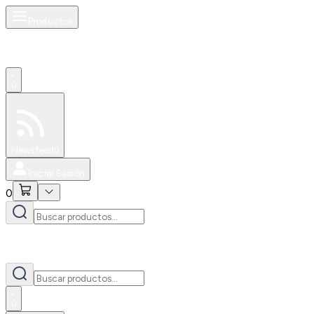
Productos
0
Especiales
Newsfeed
0
Iniciar Sesión
0
0