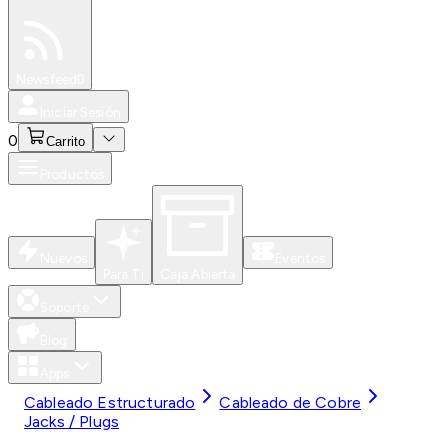
Especiales
Newsfeed
0
Iniciar Sesión
0
Carrito
Productos
Nuevos
Eventos
Para Ti
Caja Abierta
Soporte
Blog
Apps
Cableado Estructurado
Cableado de Cobre
Jacks / Plugs