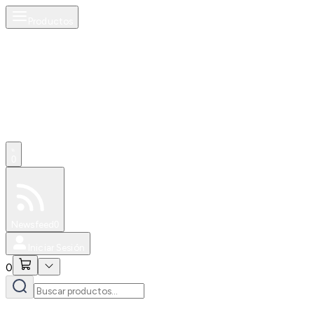
Productos
0
Especiales
Newsfeed
0
Iniciar Sesión
0